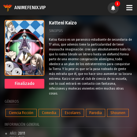
1
ANIMEFENIX.VIP
Katteni Kaizo
SINOPSIS
Katsu Kaizo es un paranoico estudiante de secundaria de
17 años, que además tiene la particularidad de tener
muuuucha imaginación: cree que absolutamente todo lo
que lo rodea (desde un letrero hasta un elefante) forma
parte de una enorme conspiración alienígena; todo
obedece a un plan de los extraterrestres para conquistar
la Tierra. Y lo peor es que se la pasa rodeado de gente
más extraña que él, que no hace sino aumentar su locura
extrema. Kaizo se une al club de ciencia de su escuela,
Finalizado
con lo cual entrará en contacto con fantasma,
infecciones y muñecas vivientes entre muchas otras
cosas.
GÉNEROS
Ciencia Ficción
Comedia
Escolares
Parodia
Shounen
INFORMACIÓN GENERAL
AÑO:
2011