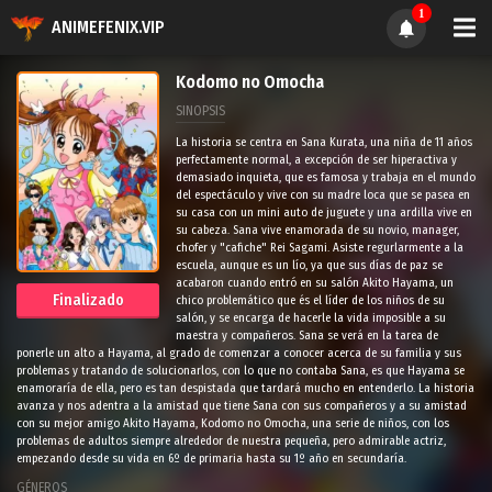
1
ANIMEFENIX.VIP
Kodomo no Omocha
SINOPSIS
La historia se centra en Sana Kurata, una niña de 11 años
perfectamente normal, a excepción de ser hiperactiva y
demasiado inquieta, que es famosa y trabaja en el mundo
del espectáculo y vive con su madre loca que se pasea en
su casa con un mini auto de juguete y una ardilla vive en
su cabeza. Sana vive enamorada de su novio, manager,
chofer y "cafiche" Rei Sagami. Asiste regurlarmente a la
escuela, aunque es un lío, ya que sus días de paz se
acabaron cuando entró en su salón Akito Hayama, un
Finalizado
chico problemático que és el líder de los niños de su
salón, y se encarga de hacerle la vida imposible a su
maestra y compañeros. Sana se verá en la tarea de
ponerle un alto a Hayama, al grado de comenzar a conocer acerca de su familia y sus
problemas y tratando de solucionarlos, con lo que no contaba Sana, es que Hayama se
enamoraría de ella, pero es tan despistada que tardará mucho en entenderlo. La historia
avanza y nos adentra a la amistad que tiene Sana con sus compañeros y a su amistad
con su mejor amigo Akito Hayama, Kodomo no Omocha, una serie de niños, con los
problemas de adultos siempre alrededor de nuestra pequeña, pero admirable actriz,
empezando desde su vida en 6º de primaria hasta su 1º año en secundaría.
GÉNEROS