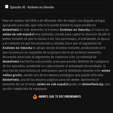
Episodio 95 - Kodomo no Omocha
Episodio 94 - Kodomo no Omocha
Para ver animes del 2026 y de diferente año de origen, has llegado al lugar
apropiado para ello, que solo te lo puede brindar tu lugar predilecto
Episodio 93 - Kodomo no Omocha
AnimeFenix
En este momento, te traemos
Kodomo no Omocha
, el cual es un
Episodio 92 - Kodomo no Omocha
anime en sub español
muy animado, creado para captar tu atención desde el
primer instante en que lo inicias a ver. Sus personajes, el entramado, la época
Episodio 91 - Kodomo no Omocha
y el contexto en que fue producida y situada, hace que el argumento de
Kodomo no Omocha
te atrape desde el primer instante, produciendo en ti
Episodio 90 - Kodomo no Omocha
que no pienses en separarte de su proyección ni un exclusivo momento,
deseando mirar todo el argumento de comienzo a fin. La voluntad de
Episodio 89 - Kodomo no Omocha
AnimeFenix
han hecho esto posible, para que puedas disfrutar de cualquiera
de los episodios, pendiente en cada instante el entramado desarrollado. Si
Episodio 88 - Kodomo no Omocha
eres fan de esta historia, te anticipamos que te deleitarás mirando este
anime
online gratis
, siendo una de los mejores privilegios que puede ofrecerte
Episodio 87 - Kodomo no Omocha
AnimeFenix
, una de las mejores páginas para ver anime. Aprovecha el
momento de ver el mejor
anime en sub español
gratis en
Animefenix.vip
, una
Episodio 86 - Kodomo no Omocha
opción complicada de equiparar.
Episodio 85 - Kodomo no Omocha
ANIMES QUE TE RECOMENDAMOS
Episodio 84 - Kodomo no Omocha