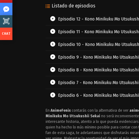
Listado de episodios
Episodio 12 - Kono Minikuku Mo Utsukush
Episodio 11 - Kono Minikuku Mo Utsukushi
Episodio 10 - Kono Minikuku Mo Utsukush
Episodio 9 - Kono Minikuku Mo Utsukushi
Episodio 8 - Kono Minikuku Mo Utsukushi
Episodio 7 - Kono Minikuku Mo Utsukushi
Episodio 6 - Kono Minikuku Mo Utsukushi
Episodio 5 - Kono Minikuku Mo Utsukushi
En
AnimeFenix
contarás con la alternativa de ver
anime
Minikuku Mo Utsukushii Sekai
no será inconveniente 
Episodio 4 - Kono Minikuku Mo Utsukushi
interesante historia, atento a lo que pueda evidenciars
quien ha hecho lo más mínimo posible para contar con t
fan de esta saga, te adelantamos que disfrutarás mira
Episodio 3 - Kono Minikuku Mo Utsukushi
ver anime. Malgastar la oportunidad de ver el más imp