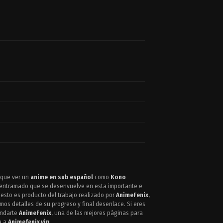
o que ver un
anime en sub español
como
Kono
l entramado que se desenvuelve en esta importante e
 esto es producto del trabajo realizado por
AnimeFenix
,
mos detalles de su progreso y final desenlace. Si eres
indarte
AnimeFenix
, una de las mejores páginas para
ta a
Animefenix.vip