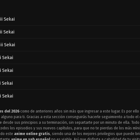
ii Sekai
i Sekai
ii Sekai
i Sekai
i Sekai
i Sekai
i Sekai
i Sekai
s del 2026
como de anteriores años sin más que ingresar a este lugar. Es por ell
alguno para ti. Gracias a esta sección conseguirás hacerle seguimiento a todo e
i Sekai
e desde sus principios a su terminación, sin separtarte por un minuto de ella. Todo
odos los episodios y sus nuevos capítulos, para que no te pierdas de los más míni
ndo este
anime online gratis
, siendo una de los mejores privilegios que puede br
i Sekai
ortante
anime en sub español
no es viable. Así que disfruta a cabalidad de tu visi