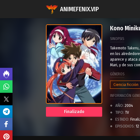
ANIMEFENIX.VIP
Kono Minik
SINOPSIS
Takemoto Takeru, 
en los alrededore
aparece y ataca a 
Mari, y de sus co
GÉNEROS
Ciencia Ficción
INFORMACIÓN GENE
AÑO:
2004
Finalizado
TIPO:
TV
ESTADO:
Final
EPISODIOS:
12