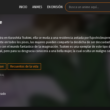
INICIO
ANIMES
EN EMISIÓN
e
ntra en Kurashita Tsukimi, ella se muda a una residencia avitada por fujoshis(muje
te en todos los pisos, las mujeres pueden compartir la desdicha de ser descuida
n con el mundo fantastico de la imaginación. Tsukimi es una ejemplar de este tipo
l, pero para su desgracia conocerá a una bella mujer, la cual oculta un maligno se
sei
Recuentos de la vida
RAL
izado