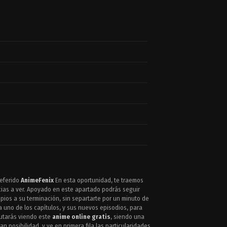
referido
AnimeFenix
En esta oportunidad, te traemos
icias a ver. Apoyado en este apartado podrás seguir
ios a su terminación, sin separtarte por un minuto de
 uno de los capítulos, y sus nuevos episodios, para
rutarás viendo este
anime online gratis
, siendo una
n posibilidad, y ve en primera fila las particularidades