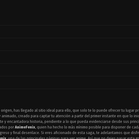
origen, has llegado al sitio ideal para ello, que solo te lo puede ofrecer tu lugar p
animado, creado para captar tu atención a partir del primer instante en que lo in
e y encantadora historia, pendiente a lo que pueda evidenciarse desde sus princip
uados por
AnimeFenix
, quien ha hecho lo más mínimo posible para disponer de cada
greso y final desenlace. Si eres aficionado de esta saga, te adelantamos que disf
enix
, una de las principales páginas para ver anime. Así que no dejes pasar esta gra