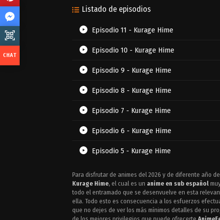
Listado de episodios
Episodio 11 - Kurage Hime
Episodio 10 - Kurage Hime
Episodio 9 - Kurage Hime
Episodio 8 - Kurage Hime
Episodio 7 - Kurage Hime
Episodio 6 - Kurage Hime
Episodio 5 - Kurage Hime
Episodio 4 - Kurage Hime
Para disfrutar de animes del 2026 y de diferente año de 
Kurage Hime
, el cual es un
anime en sub español
muy 
Episodio 3 - Kurage Hime
todo el entramado que se desenvuelve en esta relevant
ella. Todo esto es consecuencia a los esfuerzos efect
que no dejes de ver los más mínimos detalles de su pro
Episodio 2 - Kurage Hime
de los mejores privilegios que puede ofrecerte
AnimeF