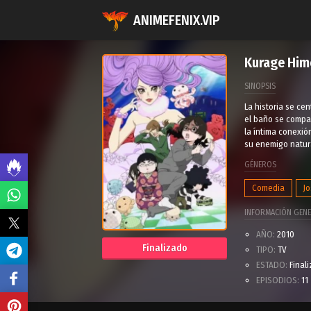
ANIMEFENIX.VIP
Kurage Him
SINOPSIS
La historia se ce
el baño se compar
la íntima conexió
su enemigo natura
GÉNEROS
Comedia
Jo
INFORMACIÓN GENE
AÑO:
2010
Finalizado
TIPO:
TV
ESTADO:
Final
EPISODIOS:
11