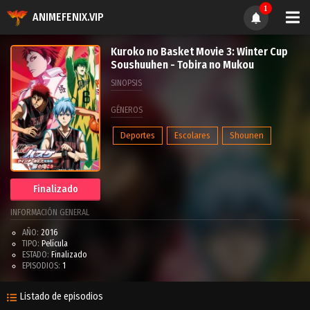
1
ANIMEFENIX.VIP
Kuroko no Basket Movie 3: Winter Cup
Soushuuhen - Tobira no Mukou
SINOPSIS
GÉNEROS
Deportes
Escolares
Shounen
Finalizado
INFORMACIÓN GENERAL
AÑO:
2016
TIPO:
Película
ESTADO:
Finalizado
EPISODIOS:
1
Listado de episodios