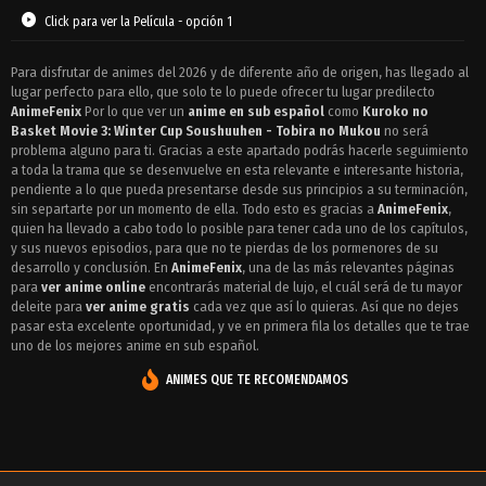
Click para ver la Película - opción 1
Para disfrutar de animes del 2026 y de diferente año de origen, has llegado al
lugar perfecto para ello, que solo te lo puede ofrecer tu lugar predilecto
AnimeFenix
Por lo que ver un
anime en sub español
como
Kuroko no
Basket Movie 3: Winter Cup Soushuuhen - Tobira no Mukou
no será
problema alguno para ti. Gracias a este apartado podrás hacerle seguimiento
a toda la trama que se desenvuelve en esta relevante e interesante historia,
pendiente a lo que pueda presentarse desde sus principios a su terminación,
sin separtarte por un momento de ella. Todo esto es gracias a
AnimeFenix
,
quien ha llevado a cabo todo lo posible para tener cada uno de los capítulos,
y sus nuevos episodios, para que no te pierdas de los pormenores de su
desarrollo y conclusión. En
AnimeFenix
, una de las más relevantes páginas
para
ver anime online
encontrarás material de lujo, el cuál será de tu mayor
deleite para
ver anime gratis
cada vez que así lo quieras. Así que no dejes
pasar esta excelente oportunidad, y ve en primera fila los detalles que te trae
uno de los mejores anime en sub español.
ANIMES QUE TE RECOMENDAMOS