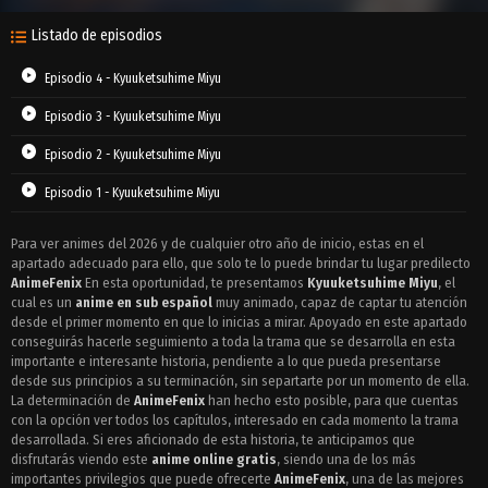
Listado de episodios
Episodio 4 - Kyuuketsuhime Miyu
Episodio 3 - Kyuuketsuhime Miyu
Episodio 2 - Kyuuketsuhime Miyu
Episodio 1 - Kyuuketsuhime Miyu
Para ver animes del 2026 y de cualquier otro año de inicio, estas en el
apartado adecuado para ello, que solo te lo puede brindar tu lugar predilecto
AnimeFenix
En esta oportunidad, te presentamos
Kyuuketsuhime Miyu
, el
cual es un
anime en sub español
muy animado, capaz de captar tu atención
desde el primer momento en que lo inicias a mirar. Apoyado en este apartado
conseguirás hacerle seguimiento a toda la trama que se desarrolla en esta
importante e interesante historia, pendiente a lo que pueda presentarse
desde sus principios a su terminación, sin separtarte por un momento de ella.
La determinación de
AnimeFenix
han hecho esto posible, para que cuentas
con la opción ver todos los capítulos, interesado en cada momento la trama
desarrollada. Si eres aficionado de esta historia, te anticipamos que
disfrutarás viendo este
anime online gratis
, siendo una de los más
importantes privilegios que puede ofrecerte
AnimeFenix
, una de las mejores