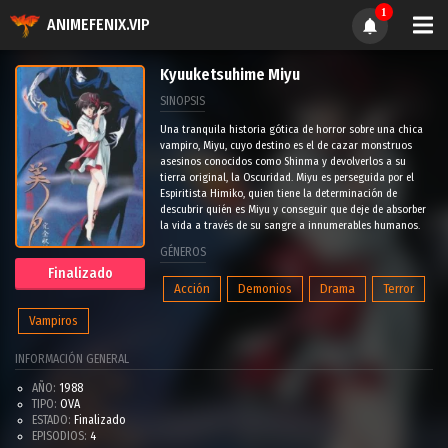
1
ANIMEFENIX.VIP
Kyuuketsuhime Miyu
SINOPSIS
Una tranquila historia gótica de horror sobre una chica
vampiro, Miyu, cuyo destino es el de cazar monstruos
asesinos conocidos como Shinma y devolverlos a su
tierra original, la Oscuridad. Miyu es perseguida por el
Espiritista Himiko, quien tiene la determinación de
descubrir quién es Miyu y conseguir que deje de absorber
la vida a través de su sangre a innumerables humanos.
GÉNEROS
Finalizado
Acción
Demonios
Drama
Terror
Vampiros
INFORMACIÓN GENERAL
AÑO:
1988
TIPO:
OVA
ESTADO:
Finalizado
EPISODIOS:
4