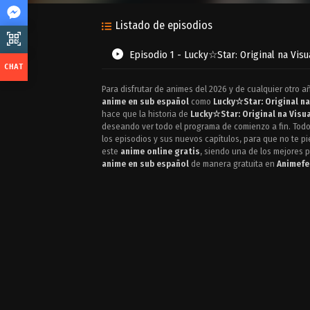
Listado de episodios
Episodio 1 - Lucky☆Star: Original na Visu
Para disfrutar de animes del 2026 y de cualquier otro a
anime en sub español
como
Lucky☆Star: Original na
hace que la historia de
Lucky☆Star: Original na Visu
deseando ver todo el programa de comienzo a fin. Tod
los episodios y sus nuevos capítulos, para que no te pi
este
anime online gratis
, siendo una de los mejores 
anime en sub español
de manera gratuita en
Animefen