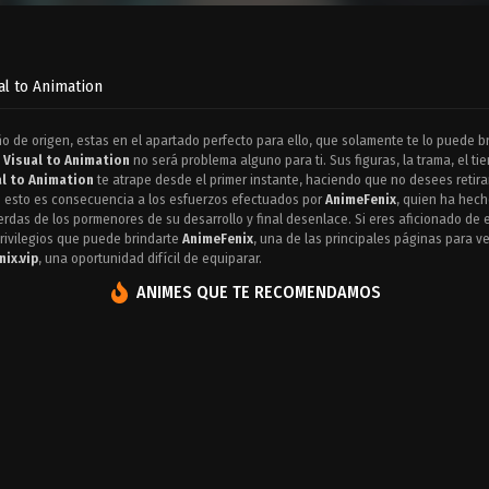
al to Animation
ño de origen, estas en el apartado perfecto para ello, que solamente te lo puede br
 Visual to Animation
no será problema alguno para ti. Sus figuras, la trama, el t
al to Animation
te atrape desde el primer instante, haciendo que no desees retir
o esto es consecuencia a los esfuerzos efectuados por
AnimeFenix
, quien ha hec
erdas de los pormenores de su desarrollo y final desenlace. Si eres aficionado de 
privilegios que puede brindarte
AnimeFenix
, una de las principales páginas para v
ix.vip
, una oportunidad difícil de equiparar.
ANIMES QUE TE RECOMENDAMOS