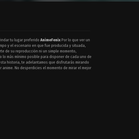
indar tu lugar preferido
AnimeFenix
Por lo que ver un
iempo y el escenario en que fue producida y situada,
arte de su reproducción ni un simple momento,
ho lo más mínimo posible para disponer de cada uno de
esta historia, te adelantamos que disfrutarás mirando
er anime. No desperdicies el momento de mirar el mejor