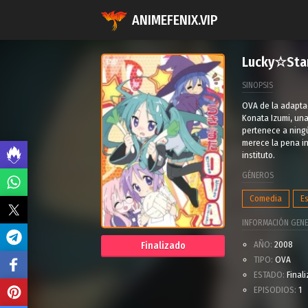
ANIMEFENIX.VIP
Lucky☆Star:
SINOPSIS
OVA de la adapta
Konata Izumi, una
pertenece a ningú
merece la pena in
instituto.
GÉNEROS
Comedia
E
INFORMACIÓN GENE
AÑO:
2008
Finalizado
TIPO:
OVA
ESTADO:
Final
EPISODIOS:
1