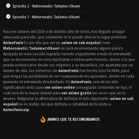
Episodio 2 - Mahoromatic: Tadaima◇Okaeri
Episodio 1 - Mahoromatic: Tadaima◇Okaeri
Para ver animes del 2026 y de distinto año de inicio, has llegado al lugar
adecuado para ello, que solamente te lo puede ofrecer tu lugar preferido
AnimeFenix
Es por ello que ver un
anime en sub español
como
Mahoromatic: Tadaima◇Okaeri
no será inconveniente alguno para ti.
Apoyado en esta sección lograrás hacerle seguimiento a todo el entramado
que se desenvuelve en esta importante e interesante historia, atento a lo que
pueda evidenciarse desde sus orígenes a su desenlace, sin apartarte por un
minuto de ella. Los esfuerzos de
AnimeFenix
han hecho esto factible, para
que tengas las posibilidad de ver cualquiera de los episodios, atento en cada
momento el entramado desarrollado. En
AnimeFenix
, una de las más
significativas webs para
ver anime online
conseguirás contenido de lujo, el
cuál será de tu mayor deleite para
ver anime gratis
las veces que así lo
desees. Malgastar la alternativa de disfrutar el más importante
anime en sub
español
no es viable. Así que disfruta a cabalidad de tu visita a
Animefenix.vip
ANIMES QUE TE RECOMENDAMOS