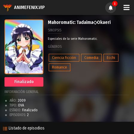
1
ANIMEFENIX.VIP
Mahoromatic: Tadaima◇Okaeri
SINOPSIS
Especiales de la serie Mahoromatic.
GÉNEROS
Ciencia Ficción
Comedia
Ecchi
Romance
Finalizado
INFORMACIÓN GENERAL
AÑO:
2009
TIPO:
OVA
ESTADO:
Finalizado
EPISODIOS:
2
Listado de episodios