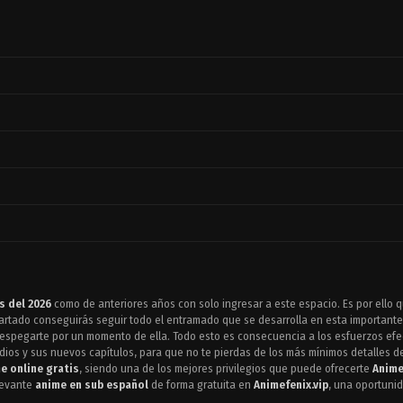
s del 2026
como de anteriores años con solo ingresar a este espacio. Es por ello 
artado conseguirás seguir todo el entramado que se desarrolla en esta importante 
despegarte por un momento de ella. Todo esto es consecuencia a los esfuerzos ef
ios y sus nuevos capítulos, para que no te pierdas de los más mínimos detalles de 
e online gratis
, siendo una de los mejores privilegios que puede ofrecerte
Anime
levante
anime en sub español
de forma gratuita en
Animefenix.vip
, una oportuni