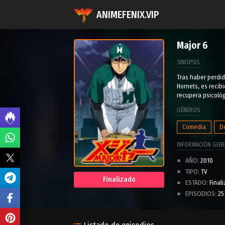
ANIMEFENIX.VIP
Major 6
SINOPSIS
Tras haber perdid
Hornets, es recib
recupera psicológ
GÉNEROS
Comedia
D
INFORMACIÓN GENE
AÑO:
2010
TIPO:
TV
Finalizado
ESTADO:
Final
EPISODIOS:
25