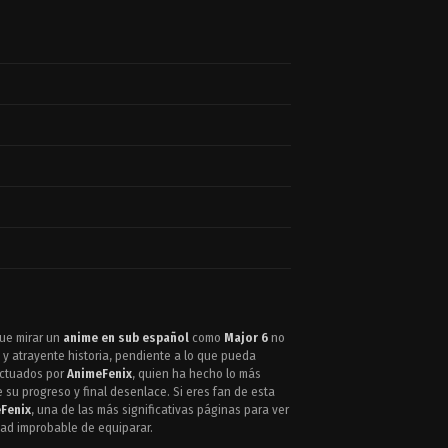
que mirar un
anime en sub español
como
Major 6
no
y atrayente historia, pendiente a lo que pueda
ectuados por
AnimeFenix
, quien ha hecho lo más
su progreso y final desenlace. Si eres fan de esta
Fenix
, una de las más significativas páginas para ver
dad improbable de equiparar.