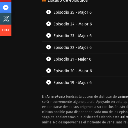
Listado de episodios
Episodio 25 - Major 6
Episodio 24 - Major 6
Episodio 23 - Major 6
Episodio 22 - Major 6
Episodio 21 - Major 6
Episodio 20 - Major 6
Episodio 19 - Major 6
Episodio 18 - Major 6
En
AnimeFenix
tendrás la opción de disfrutar de
anime
será inconveniente alguno para ti. Apoyado en este ap
Episodio 17 - Major 6
evidenciarse desde sus orígenes a su conclusión, sin 
mínimo posible para disponer de cada uno de los episod
saga, te adelantamos que disfrutarás viendo este
anim
Episodio 16 - Major 6
anime. No desaproveches el momento de ver el más re