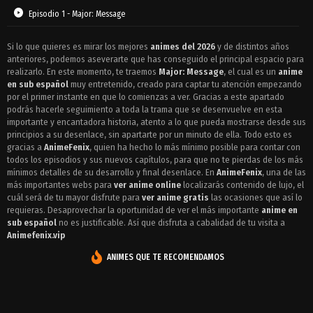
Episodio 1 - Major: Message
Si lo que quieres es mirar los mejores
animes del 2026
y de distintos años
anteriores, podemos aseverarte que has conseguido el principal espacio para
realizarlo. En este momento, te traemos
Major: Message
, el cual es un
anime
en sub español
muy entretenido, creado para captar tu atención empezando
por el primer instante en que lo comienzas a ver. Gracias a este apartado
podrás hacerle seguimiento a toda la trama que se desenvuelve en esta
importante y encantadora historia, atento a lo que pueda mostrarse desde sus
principios a su desenlace, sin apartarte por un minuto de ella. Todo esto es
gracias a
AnimeFenix
, quien ha hecho lo más mínimo posible para contar con
todos los episodios y sus nuevos capítulos, para que no te pierdas de los más
mínimos detalles de su desarrollo y final desenlace. En
AnimeFenix
, una de las
más importantes webs para
ver anime online
localizarás contenido de lujo, el
cuál será de tu mayor disfrute para
ver anime gratis
las ocasiones que así lo
requieras. Desaprovechar la oportunidad de ver el más importante
anime en
sub español
no es justificable. Así que disfruta a cabalidad de tu visita a
Animefenix.vip
ANIMES QUE TE RECOMENDAMOS