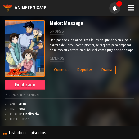
1
ANIMEFENIX.VIP
Major: Message
SINOPSIS
Han pasado diez años. Tras la lesión que dejó en alto la
carrera de Gorou como pitcher, se prepara para empezar
de nuevo su carrera en el béisbol como jugador de campo.
GÉNEROS
Comedia
Deportes
Drama
Finalizado
INFORMACIÓN GENERAL
AÑO:
2010
TIPO:
OVA
ESTADO:
Finalizado
EPISODIOS:
1
Listado de episodios