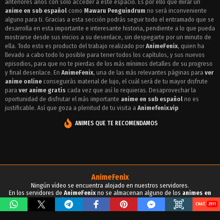
anteriores años con solo acceder a este espacio. Es por ello que mirar un
Episodio 15 - Mawaru Penguindrum
anime en sub español
como
Mawaru Penguindrum
no será inconveniente
Episodio 14 - Mawaru Penguindrum
alguno para ti. Gracias a esta sección podrás seguir todo el entramado que se
desarrolla en esta importante e interesante historia, pendiente a lo que pueda
Episodio 13 - Mawaru Penguindrum
mostrarse desde sus inicios a su desenlace, sin despegarte por un minuto de
ella. Todo esto es producto del trabajo realizado por
AnimeFenix
, quien ha
Episodio 12 - Mawaru Penguindrum
llevado a cabo todo lo posible para tener todos los capítulos, y sus nuevos
episodios, para que no te pierdas de los más mínimos detalles de su progreso
Episodio 11 - Mawaru Penguindrum
y final desenlace. En
AnimeFenix
, una de las más relevantes páginas para
ver
anime online
conseguirás material de lujo, el cuál será de tu mayor disfrute
Episodio 10 - Mawaru Penguindrum
para
ver anime gratis
cada vez que así lo requieras. Desaprovechar la
oportunidad de disfrutar el más importante
anime en sub español
no es
Episodio 9 - Mawaru Penguindrum
justificable. Así que goza a plenitud de tu visita a
Animefenix.vip
Episodio 8 - Mawaru Penguindrum
ANIMES QUE TE RECOMENDAMOS
Episodio 7 - Mawaru Penguindrum
Episodio 6 - Mawaru Penguindrum
Episodio 5 - Mawaru Penguindrum
AnimeFenix
Ningún vídeo se encuentra alojado en nuestros servidores.
Episodio 4 - Mawaru Penguindrum
En los servidores de
AnimeFenix
no se almacenan alguno de los
animes en
sub español
, para tu conocimiento y demás propósitos.
2511
Episodio 3 - Mawaru Penguindrum