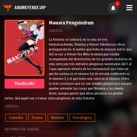
1
ANIMEFENIX.VIP
Mawaru Penguindrum
SINOPSIS
La historia se centrará en la vida de tres
hermanos:Kanba, Shouma y Himari Takakura,la chica
protagonista.En el evento que hubo en mayo,la actriz que
dió la voz a Himari fue Miho Arakawa,que estaba
acompañada del director.Uno de los grandes misterios de
esta serie,son tres extraños pingüinos numerados del 1 al
3 que aparecen delante de los hermanos.El que tiene un
parche curitas es el número 1,el de mirada indiferente es
el número 2 y el que tiene una cinta es el número 3.Pero
Finalizado
lo más curioso,es que no son simples pingüinos,o sea,que
pueden entender las cosas que Shouma y los demás
dicen, aunque parece que otras personas no pueden
verlos. Qué papel van a tomar estos pingüinos en esta historia
GÉNEROS
Comedia
Drama
Misterio
Psicológico
INFORMACIÓN GENERAL