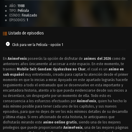
AÑO:
1988
TIPO:
Película
ESTADO:
Finalizado
EPISODIOS:
1
Listado de episodios
Click para ver la Película - opción 1
En
AnimeFenix
poseerás la opción de disfrutar de
animes del 2026
como de
anteriores años únicamente al accesar a este espacio. En este momento, te
traemos
Mobile Suit Gundam: Gyakushuu no Char
, el cual es un
anime en
sub español
muy entretenido, creado para captar tu atención desde el primer
momento en que lo inicias a mirar. Apoyado en este apartado lograrás hacerle
seguimiento a todo el entramado que se desenvuelve en esta importante y
encantadora historia, atento a lo que pueda evidenciarse desde sus inicios a
su desenlace, sin despegarte por un momento de ella. Todo esto es
consecuencia a los esfuerzos efectuados por
AnimeFenix
, quien ha hecho lo
más mínimo posible para tener cada uno de los capítulos, y sus nuevos
episodios, para que no dejes de ver los más mínimos detalles de su desarrollo
y última etapa. Si eres aficionado de esta historia, te anticipamos que
disfrutarás mirando este
anime online gratis
, siendo una de los mejores
privilegios que puede proporcionarte
AnimeFenix
, una de las mejores páginas