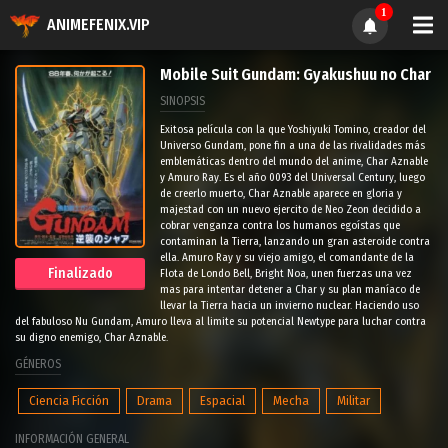
1
ANIMEFENIX.VIP
Mobile Suit Gundam: Gyakushuu no Char
SINOPSIS
Exitosa película con la que Yoshiyuki Tomino, creador del
Universo Gundam, pone fin a una de las rivalidades más
emblemáticas dentro del mundo del anime, Char Aznable
y Amuro Ray. Es el año 0093 del Universal Century, luego
de creerlo muerto, Char Aznable aparece en gloria y
majestad con un nuevo ejercito de Neo Zeon decidido a
cobrar venganza contra los humanos egoístas que
contaminan la Tierra, lanzando un gran asteroide contra
ella. Amuro Ray y su viejo amigo, el comandante de la
Finalizado
Flota de Londo Bell, Bright Noa, unen fuerzas una vez
mas para intentar detener a Char y su plan maníaco de
llevar la Tierra hacia un invierno nuclear. Haciendo uso
del fabuloso Nu Gundam, Amuro lleva al limite su potencial Newtype para luchar contra
su digno enemigo, Char Aznable.
GÉNEROS
Ciencia Ficción
Drama
Espacial
Mecha
Militar
INFORMACIÓN GENERAL