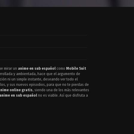
ue mirar un
anime en sub español
como
Mobile Suit
sarrollada y ambientada, hace que el argumento de
ión ni un simple instante, deseando ver todo el
ulos, y sus nuevos episodios, para que no te pierdas de
anime online gratis
, siendo una de los más relevantes
anime en sub español
no es viable. Así que disfruta a