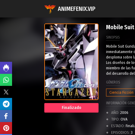
ANIMEFENIX.VIP
Mobile Sui
SINOPSIS
Mobile Suit Gunda
inmediatamente d
desploma sobre la
Los diseños de lo
miembro de las fu
del desarrollo de
GÉNEROS
Ciencia Ficción
INFORMACIÓN GENE
Finalizado
AÑO:
2006
TIPO:
OVA
ESTADO:
Final
EPISODIOS:
3