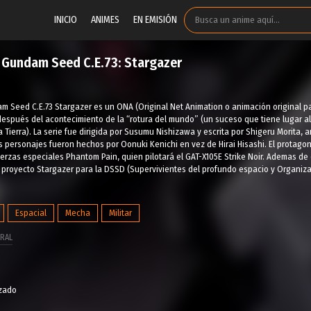
INICIO
ANIMES
EN EMISIÓN
t Gundam Seed C.E.73: Stargazer
m Seed C.E.73 Stargazer es un ONA (Original Net Animation o animación original pa
espués del acontecimiento de la “rotura del mundo” (un suceso que tiene lugar a
 Tierra). La serie fue dirigida por Susumu Nishizawa y escrita por Shigeru Morit
s personajes fueron hechos por Oonuki Kenichi en vez de Hirai Hisashi. El protago
erzas especiales Phantom Pain, quien pilotará el GAT-X105E Strike Noir. Ademas de
l proyecto Stargazer para la DSSD (Supervivientes del profundo espacio y Organiza
Espacial
Mecha
Militar
RAL
izado