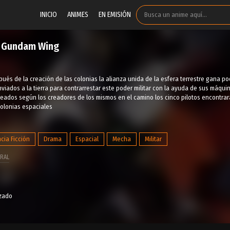
INICIO
ANIMES
EN EMISIÓN
t Gundam Wing
pués de la creación de las colonias la alianza unida de la esfera terrestre gana pod
viados a la tierra para contrarrestar este poder militar con la ayuda de sus máqu
ados según los creadores de los mismos en el camino los cinco pilotos encontrara
 colonias espaciales
cia Ficción
Drama
Espacial
Mecha
Militar
RAL
izado