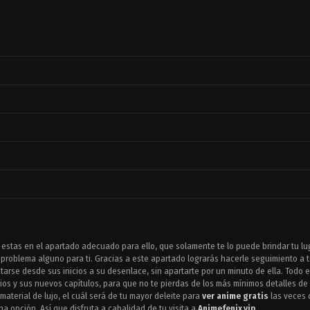
, estas en el apartado adecuado para ello, que solamente te lo puede brindar tu lu
problema alguno para ti. Gracias a este apartado lograrás hacerle seguimiento a 
arse desde sus inicios a su desenlace, sin apartarte por un minuto de ella. Todo 
ios y sus nuevos capítulos, para que no te pierdas de los más mínimos detalles de 
material de lujo, el cuál será de tu mayor deleite para
ver anime gratis
las veces 
a opción. Así que disfruta a cabalidad de tu visita a
Animefenix.vip