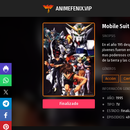
ANIMEFENIX.VIP
Mobile Sui
SINOPSIS
En el año 195 des
jóvenes fueron en
mas poderosos cre
de la tierra y las
GÉNEROS
Acción
Cien
INFORMACIÓN GENE
AÑO:
1995
Finalizado
TIPO:
TV
ESTADO:
Final
EPISODIOS:
49