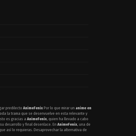
gar predilecto
AnimeFenix
Por lo que mirar un
anime en
toda la trama que se desenvuelve en esta relevante y
esto es gracias a
AnimeFenix
, quien ha llevado a cabo
su desarrollo y final desenlace. En
AnimeFenix
, una de
que así lo requieras. Desaprovechar la alternativa de