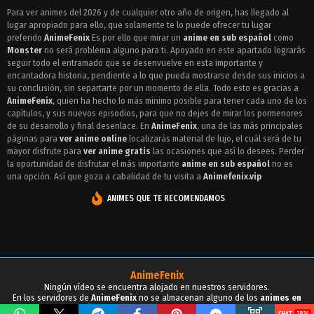
Episodio 66 - Monster
Para ver animes del 2026 y de cualquier otro año de origen, has llegado al
lugar apropiado para ello, que solamente te lo puede ofrecer tu lugar
Episodio 65 - Monster
preferido
AnimeFenix
Es por ello que mirar un
anime en sub español
como
Episodio 64 - Monster
Monster
no será problema alguno para ti. Apoyado en este apartado lograrás
seguir todo el entramado que se desenvuelve en esta importante y
Episodio 63 - Monster
encantadora historia, pendiente a lo que pueda mostrarse desde sus inicios a
su conclusión, sin separtarte por un momento de ella. Todo esto es gracias a
Episodio 62 - Monster
AnimeFenix
, quien ha hecho lo más mínimo posible para tener cada uno de los
capítulos, y sus nuevos episodios, para que no dejes de mirar los pormenores
Episodio 61 - Monster
de su desarrollo y final desenlace. En
AnimeFenix
, una de las más principales
páginas para
ver anime online
localizarás material de lujo, el cuál será de tu
Episodio 60 - Monster
mayor disfrute para
ver anime gratis
las ocasiones que así lo desees. Perder
la oportunidad de disfrutar el más importante
anime en sub español
no es
Episodio 59 - Monster
una opción. Así que goza a cabalidad de tu visita a
Animefenix.vip
Episodio 58 - Monster
ANIMES QUE TE RECOMENDAMOS
Episodio 57 - Monster
Episodio 56 - Monster
Episodio 55 - Monster
AnimeFenix
Ningún vídeo se encuentra alojado en nuestros servidores.
Episodio 54 - Monster
En los servidores de
AnimeFenix
no se almacenan alguno de los
animes en
sub español
, para tu conocimiento y demás propósitos.
2834