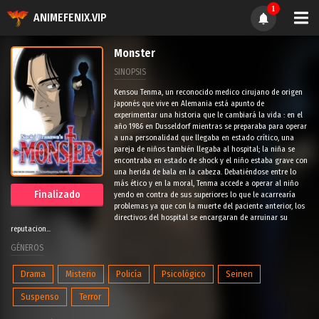
1
ANIMEFENIX.VIP
Monster
SINOPSIS
Kensou Tenma, un reconocido medico cirujano de origen
japonés que vive en Alemania está apunto de
experimentar una historia que le cambiará la vida : en el
año 1986 en Dusseldorf mientras se preparaba para operar
a una personalidad que llegaba en estado crítico, una
pareja de niños también llegaba al hospital; la niña se
encontraba en estado de shock y el niño estaba grave con
una herida de bala en la cabeza. Debatiéndose entre lo
más ético y en la moral, Tenma accede a operar al niño
Finalizado
yendo en contra de sus superiores lo que le acarrearía
problemas ya que con la muerte del paciente anterior, los
directivos del hospital se encargaran de arruinar su
reputacion...
GÉNEROS
Drama
Misterio
Policía
Psicológico
Seinen
Suspenso
Terror