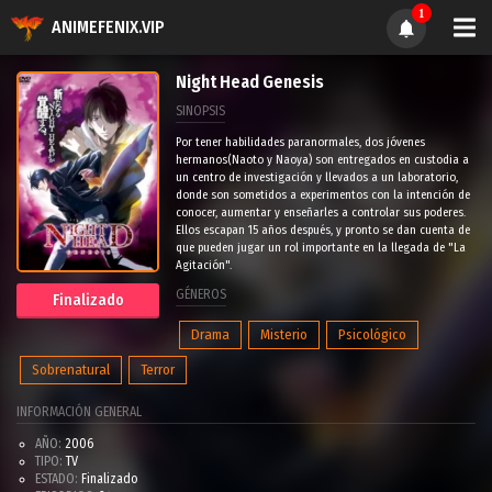
1
ANIMEFENIX.VIP
Night Head Genesis
SINOPSIS
Por tener habilidades paranormales, dos jóvenes
hermanos(Naoto y Naoya) son entregados en custodia a
un centro de investigación y llevados a un laboratorio,
donde son sometidos a experimentos con la intención de
conocer, aumentar y enseñarles a controlar sus poderes.
Ellos escapan 15 años después, y pronto se dan cuenta de
que pueden jugar un rol importante en la llegada de "La
Agitación".
GÉNEROS
Finalizado
Drama
Misterio
Psicológico
Sobrenatural
Terror
INFORMACIÓN GENERAL
AÑO:
2006
TIPO:
TV
ESTADO:
Finalizado