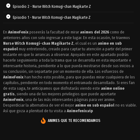
Episodio 2 - Nurse Witch Komugi-chan Magikarte Z
Episodio 1 - Nurse Witch Komugi-chan Magikarte Z
En
AnimeFenix
poseerás la facultad de mirar
animes del 2026
como de
anteriores años con solo ingresar a este lugar. En esta ocasión, te traemos
Nurse Witch Komugi-chan Magikarte Z
, el cual es un
anime en sub
español
muy entretenido, creado para captar tu atención a partir del primer
instante en que lo arrancas a observar. Apoyado en este apartado podrás
hacerle seguimiento a toda la trama que se desarrolla en esta importante e
interesante historia, pendiente a lo que pueda mostrarse desde sus inicios a
su conclusión, sin separtarte por un momento de ella. Los esfuerzos de
AnimeFenix
han hecho esto posible, para que puedas mirar cualquiera de los
capítulos, pendiente en todo momento el entramado desarrollado. Si eres fan
de esta saga, te anticipamos que disfrutarás viendo este
anime online
gratis
, siendo una de los mejores privilegios que puede aportarte
AnimeFenix
, una de las más interesantes páginas para ver anime.
Desperdiciar la alternativa de ver el mejor
anime en sub español
no es viable.
Así que goza a plenitud de tu visita a
Animefenix.vip
ANIMES QUE TE RECOMENDAMOS