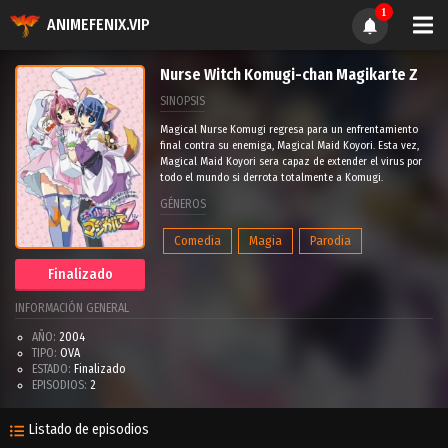
1
ANIMEFENIX.VIP
Nurse Witch Komugi-chan Magikarte Z
SINOPSIS
Magical Nurse Komugi regresa para un enfrentamiento
final contra su enemiga, Magical Maid Koyori. Esta vez,
Magical Maid Koyori sera capaz de extender el virus por
todo el mundo si derrota totalmente a Komugi.
GÉNEROS
Comedia
Magia
Parodia
Finalizado
INFORMACIÓN GENERAL
AÑO:
2004
TIPO:
OVA
ESTADO:
Finalizado
EPISODIOS:
2
Listado de episodios