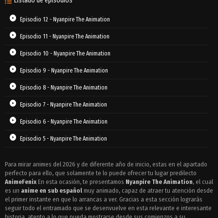
Listado de episodios
Episodio 12 - Nyanpire The Animation
Episodio 11 - Nyanpire The Animation
Episodio 10 - Nyanpire The Animation
Episodio 9 - Nyanpire The Animation
Episodio 8 - Nyanpire The Animation
Episodio 7 - Nyanpire The Animation
Episodio 6 - Nyanpire The Animation
Episodio 5 - Nyanpire The Animation
Episodio 4 - Nyanpire The Animation
Para mirar animes del 2026 y de diferente año de inicio, estas en el apartado
perfecto para ello, que solamente te lo puede ofrecer tu lugar predilecto
Episodio 3 - Nyanpire The Animation
AnimeFenix
En esta ocasión, te presentamos
Nyanpire The Animation
, el cual
Episodio 2 - Nyanpire The Animation
es un
anime en sub español
muy animado, capaz de atraer tu atención desde
el primer instante en que lo arrancas a ver. Gracias a esta sección lograrás
Episodio 1 - Nyanpire The Animation
seguir todo el entramado que se desenvuelve en esta relevante e interesante
historia, atento a lo que pueda mostrarse desde sus comienzos a su