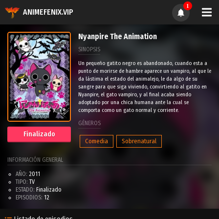
1
ANIMEFENIX.VIP
Nyanpire The Animation
SINOPSIS
Un pequeño gatito negro es abandonado, cuando esta a
punto de morirse de hambre aparece un vampiro, al que le
da lástima el estado del animalejo, le da algo de su
sangre para que siga viviendo, convirtiendo al gatito en
Nyanpire, el gato vampiro, y al final acaba siendo
adoptado por una chica humana ante la cual se
comporta como un gato normal y corriente.
GÉNEROS
Finalizado
Comedia
Sobrenatural
INFORMACIÓN GENERAL
AÑO:
2011
TIPO:
TV
ESTADO:
Finalizado
EPISODIOS:
12