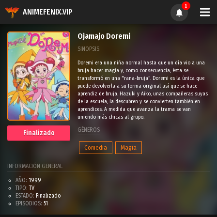
1
ANIMEFENIX.VIP
Ojamajo Doremi
SINOPSIS
Doremi era una niña normal hasta que un día vio a una
bruja hacer magia y, como consecuencia, ésta se
transformó en una "rana-bruja". Doremi es la única que
puede devolverla a su forma original así que se hace
aprendiz de bruja. Hazuki y Aiko, unas compañeras suyas
de la escuela, la descubren y se convierten también en
aprendices. A medida que avanza la trama se van
uniendo más chicas al grupo.
GÉNEROS
Finalizado
Comedia
Magia
INFORMACIÓN GENERAL
AÑO:
1999
TIPO:
TV
ESTADO:
Finalizado
EPISODIOS:
51