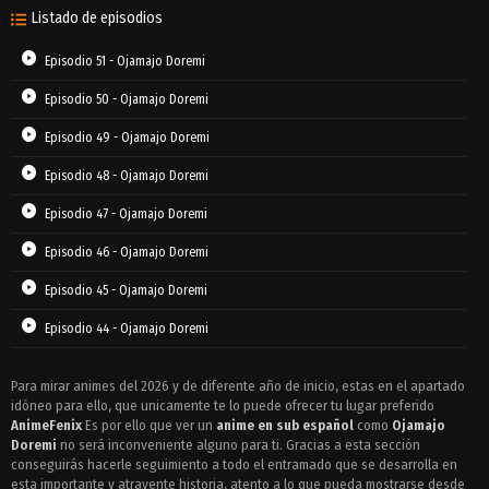
Listado de episodios
Episodio 51 - Ojamajo Doremi
Episodio 50 - Ojamajo Doremi
Episodio 49 - Ojamajo Doremi
Episodio 48 - Ojamajo Doremi
Episodio 47 - Ojamajo Doremi
Episodio 46 - Ojamajo Doremi
Episodio 45 - Ojamajo Doremi
Episodio 44 - Ojamajo Doremi
Episodio 43 - Ojamajo Doremi
Para mirar animes del 2026 y de diferente año de inicio, estas en el apartado
idóneo para ello, que unicamente te lo puede ofrecer tu lugar preferido
Episodio 42 - Ojamajo Doremi
AnimeFenix
Es por ello que ver un
anime en sub español
como
Ojamajo
Episodio 41 - Ojamajo Doremi
Doremi
no será inconveniente alguno para ti. Gracias a esta sección
conseguirás hacerle seguimiento a todo el entramado que se desarrolla en
Episodio 40 - Ojamajo Doremi
esta importante y atrayente historia, atento a lo que pueda mostrarse desde