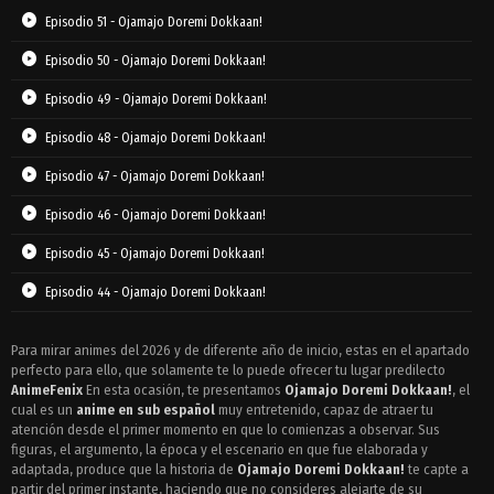
Episodio 51 - Ojamajo Doremi Dokkaan!
Episodio 50 - Ojamajo Doremi Dokkaan!
Episodio 49 - Ojamajo Doremi Dokkaan!
Episodio 48 - Ojamajo Doremi Dokkaan!
Episodio 47 - Ojamajo Doremi Dokkaan!
Episodio 46 - Ojamajo Doremi Dokkaan!
Episodio 45 - Ojamajo Doremi Dokkaan!
Episodio 44 - Ojamajo Doremi Dokkaan!
Episodio 43 - Ojamajo Doremi Dokkaan!
Para mirar animes del 2026 y de diferente año de inicio, estas en el apartado
perfecto para ello, que solamente te lo puede ofrecer tu lugar predilecto
Episodio 42 - Ojamajo Doremi Dokkaan!
AnimeFenix
En esta ocasión, te presentamos
Ojamajo Doremi Dokkaan!
, el
Episodio 41 - Ojamajo Doremi Dokkaan!
cual es un
anime en sub español
muy entretenido, capaz de atraer tu
atención desde el primer momento en que lo comienzas a observar. Sus
Episodio 40 - Ojamajo Doremi Dokkaan!
figuras, el argumento, la época y el escenario en que fue elaborada y
adaptada, produce que la historia de
Ojamajo Doremi Dokkaan!
te capte a
Episodio 39 - Ojamajo Doremi Dokkaan!
partir del primer instante, haciendo que no consideres alejarte de su