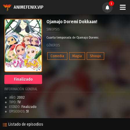
1
ANIMEFENIX.VIP
Ojamajo Doremi Dokkaan!
SINOPSIS
Cuarta temporada de Ojamajo Doremi.
GÉNEROS
Comedia
Magia
Shoujo
Finalizado
INFORMACIÓN GENERAL
AÑO:
2002
TIPO:
TV
ESTADO:
Finalizado
EPISODIOS:
51
Listado de episodios