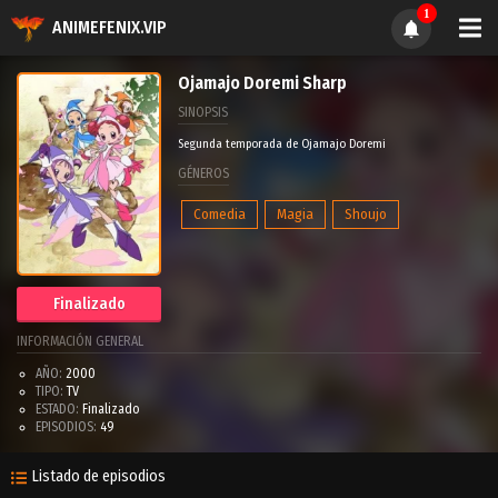
1
ANIMEFENIX.VIP
Ojamajo Doremi Sharp
SINOPSIS
Segunda temporada de Ojamajo Doremi
GÉNEROS
Comedia
Magia
Shoujo
Finalizado
INFORMACIÓN GENERAL
AÑO:
2000
TIPO:
TV
ESTADO:
Finalizado
EPISODIOS:
49
Listado de episodios