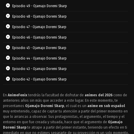
Episodio 49 - Ojamajo Doremi Sharp
Episodio 48 - Ojamajo Doremi Sharp
Episodio 47 - Ojamajo Doremi Sharp
Episodio 46 - Ojamajo Doremi Sharp
Episodio 45 - Ojamajo Doremi Sharp
Episodio 44 - Ojamajo Doremi Sharp
Episodio 43 - Ojamajo Doremi Sharp
Episodio 42 - Ojamajo Doremi Sharp
Episodio 41 - Ojamajo Doremi Sharp
En
AnimeFenix
tendrás la facultad de disfrutar de
animes del 2026
como de
anteriores años sin más que acceder a este lugar. En este momento, te
Episodio 40 - Ojamajo Doremi Sharp
presentamos
Ojamajo Doremi Sharp
, el cual es un
anime en sub español
Episodio 39 - Ojamajo Doremi Sharp
muy entretenido, capaz de captar tu atención a partir del primer momento en
que lo arrancas a observar. Sus protagonistas, el argumento, el tiempo y el
Episodio 38 - Ojamajo Doremi Sharp
entorno en que fue creada y situada, hace que el argumento de
Ojamajo
Doremi Sharp
te atrape a partir del primer instante, teniendo un efecto en ti
Episodio 37 - Ojamajo Doremi Sharp
inmediato en que no estimes separarte de su proyección ni un solo momento,