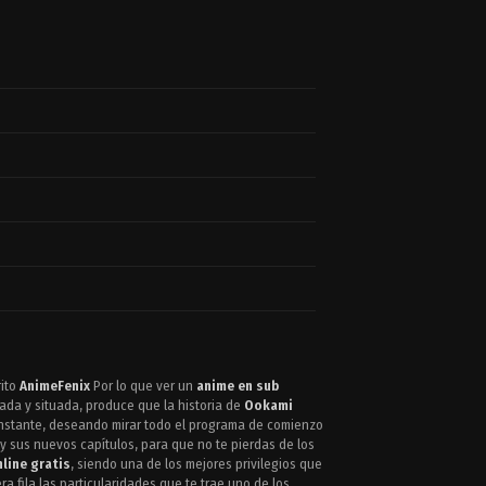
rito
AnimeFenix
Por lo que ver un
anime en sub
ada y situada, produce que la historia de
Ookami
 instante, deseando mirar todo el programa de comienzo
 y sus nuevos capítulos, para que no te pierdas de los
line gratis
, siendo una de los mejores privilegios que
a fila las particularidades que te trae uno de los