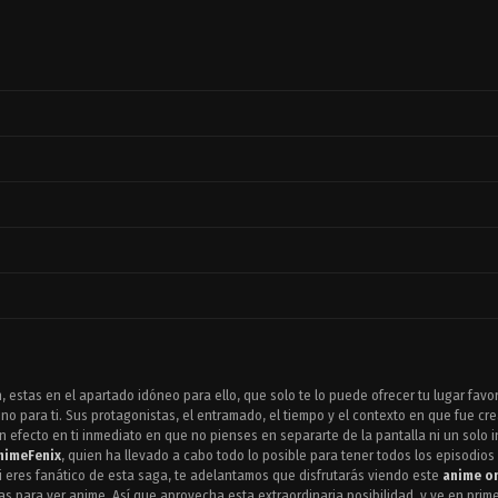
, estas en el apartado idóneo para ello, que solo te lo puede ofrecer tu lugar favo
o para ti. Sus protagonistas, el entramado, el tiempo y el contexto en que fue cre
 efecto en ti inmediato en que no pienses en separarte de la pantalla ni un solo
nimeFenix
, quien ha llevado a cabo todo lo posible para tener todos los episodios
Si eres fanático de esta saga, te adelantamos que disfrutarás viendo este
anime on
as para ver anime. Así que aprovecha esta extraordinaria posibilidad, y ve en primer