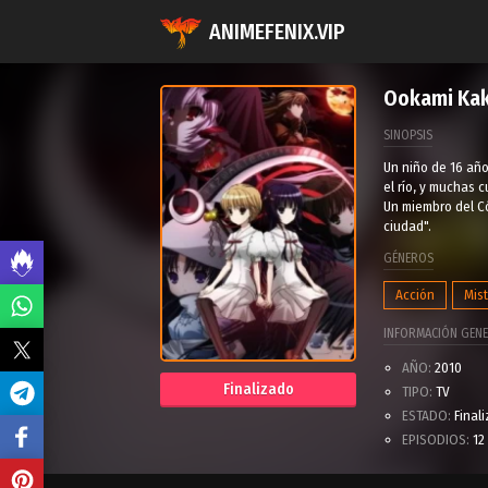
ANIMEFENIX.VIP
Ookami Kak
SINOPSIS
Un niño de 16 año
el río, y muchas 
Un miembro del Có
ciudad".
GÉNEROS
Acción
Mist
INFORMACIÓN GENE
AÑO:
2010
Finalizado
TIPO:
TV
ESTADO:
Final
EPISODIOS:
12