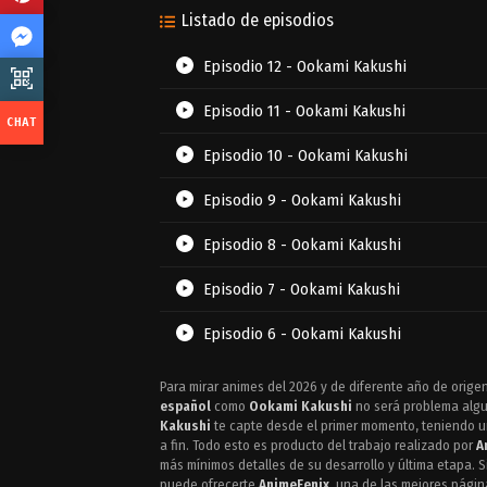
Listado de episodios
Episodio 12 - Ookami Kakushi
Episodio 11 - Ookami Kakushi
Episodio 10 - Ookami Kakushi
Episodio 9 - Ookami Kakushi
Episodio 8 - Ookami Kakushi
Episodio 7 - Ookami Kakushi
Episodio 6 - Ookami Kakushi
Episodio 5 - Ookami Kakushi
Para mirar animes del 2026 y de diferente año de origen
español
como
Ookami Kakushi
no será problema algun
Episodio 4 - Ookami Kakushi
Kakushi
te capte desde el primer momento, teniendo un
a fin. Todo esto es producto del trabajo realizado por
A
más mínimos detalles de su desarrollo y última etapa. 
Episodio 3 - Ookami Kakushi
puede ofrecerte
AnimeFenix
, una de las mejores págin