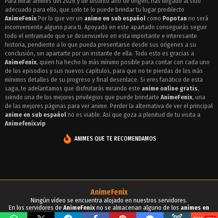
Para mirar animes del 2026 y de distinto año de origen, has llegado al sitio
adecuado para ello, que solo te lo puede brindar tu lugar predilecto
Episodio 3 - Popotan
AnimeFenix
Por lo que ver un
anime en sub español
como
Popotan
no será
Episodio 2 - Popotan
inconveniente alguno para ti. Apoyado en este apartado conseguirás seguir
todo el entramado que se desenvuelve en esta importante e interesante
Episodio 1 - Popotan
historia, pendiente a lo que pueda presentarse desde sus orígenes a su
conclusión, sin apartarte por un instante de ella. Todo esto es gracias a
AnimeFenix
, quien ha hecho lo más mínimo posible para contar con cada uno
de los episodios y sus nuevos capítulos, para que no te pierdas de los más
mínimos detalles de su progreso y final desenlace. Si eres fanático de esta
saga, te adelantamos que disfrutarás mirando este
anime online gratis
,
siendo una de los mejores privilegios que puede brindarte
AnimeFenix
, una
de las mejores páginas para ver anime. Perder la alternativa de ver el principal
anime en sub español
no es viable. Así que goza a plenitud de tu visita a
Animefenix.vip
ANIMES QUE TE RECOMENDAMOS
AnimeFenix
Ningún vídeo se encuentra alojado en nuestros servidores.
En los servidores de
AnimeFenix
no se almacenan alguno de los
animes en
sub español
, para tu conocimiento y demás propósitos.