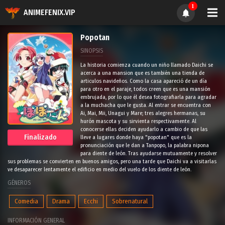
1
ANIMEFENIX.VIP
Popotan
SINOPSIS
La historia comienza cuando un niño llamado Daichi se
acerca a una mansion que es también una tienda de
articulos navideños. Como la casa apareció de un día
para otro en el paraje, todos creen que es una mansión
embrujada, por lo que él desea fotografiarla para agradar
a la muchacha que le gusta. Al entrar se encuentra con
Ai, Mai, Mii, Unagui y Mare; tres alegres hermanas, su
hurón mascota y su sirvienta respectivamente. Al
conocerse ellas deciden ayudarlo a cambio de que las
Finalizado
lleve a lugares donde haya "popotan" que es la
pronunciación que le dan a Tanpopo, la palabra nipona
para diente de león. Tras ayudarse mutuamente y resolver
sus problemas se convierten en buenos amigos, pero una tarde que Daichi va a visitarlas
ve desaparecer lentamente el edificio en medio del vuelo de los diente de león.
GÉNEROS
Comedia
Drama
Ecchi
Sobrenatural
INFORMACIÓN GENERAL