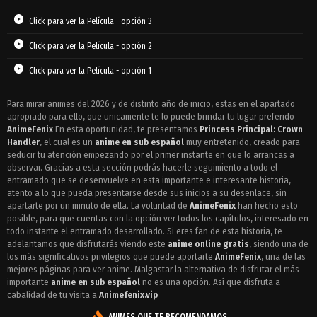
Click para ver la Película - opción 3
Click para ver la Película - opción 2
Click para ver la Película - opción 1
Para mirar animes del 2026 y de distinto año de inicio, estas en el apartado
apropiado para ello, que unicamente te lo puede brindar tu lugar preferido
AnimeFenix
En esta oportunidad, te presentamos
Princess Principal: Crown
Handler
, el cual es un
anime en sub español
muy entretenido, creado para
seducir tu atención empezando por el primer instante en que lo arrancas a
observar. Gracias a esta sección podrás hacerle seguimiento a todo el
entramado que se desenvuelve en esta importante e interesante historia,
atento a lo que pueda presentarse desde sus inicios a su desenlace, sin
apartarte por un minuto de ella. La voluntad de
AnimeFenix
han hecho esto
posible, para que cuentas con la opción ver todos los capítulos, interesado en
todo instante el entramado desarrollado. Si eres fan de esta historia, te
adelantamos que disfrutarás viendo este
anime online gratis
, siendo una de
los más significativos privilegios que puede aportarte
AnimeFenix
, una de las
mejores páginas para ver anime. Malgastar la alternativa de disfrutar el más
importante
anime en sub español
no es una opción. Así que disfruta a
cabalidad de tu visita a
Animefenix.vip