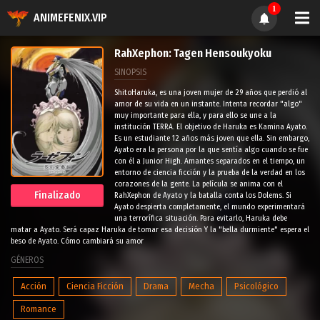
1
ANIMEFENIX.VIP
RahXephon: Tagen Hensoukyoku
SINOPSIS
ShitoHaruka, es una joven mujer de 29 años que perdió al
amor de su vida en un instante. Intenta recordar "algo"
muy importante para ella, y para ello se une a la
institución TERRA. El objetivo de Haruka es Kamina Ayato.
Es un estudiante 12 años más joven que ella. Sin embargo,
Ayato era la persona por la que sentía algo cuando se fue
con él a Junior High. Amantes separados en el tiempo, un
entorno de ciencia ficción y la prueba de la verdad en los
corazones de la gente. La película se anima con el
Finalizado
RahXephon de Ayato y la batalla conta los Dolems. Si
Ayato despierta completamente, el mundo experimentará
una terrorífica situación. Para evitarlo, Haruka debe
matar a Ayato. Será capaz Haruka de tomar esa decisión Y la "bella durmiente" espera el
beso de Ayato. Cómo cambiará su amor
GÉNEROS
Acción
Ciencia Ficción
Drama
Mecha
Psicológico
Romance