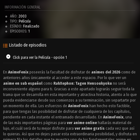
INFORMACIÓN GENERAL
AÑO:
2003
TIPO:
Película
ESTADO:
Finalizado
EPISODIOS:
1
Listado de episodios
Click para ver la Película - opción 1
En
AnimeFenix
poseerás la facultad de disfrutar de
animes del 2026
como de
anteriores años únicamente al acceder a este espacio. Por lo que ver un
anime en sub español
como
RahXephon: Tagen Hensoukyoku
no será
inconveniente alguno para ti. Gracias a este apartado lograrás seguir toda la
trama que se desarrolla en esta importante y atractiva historia, atento a lo que
pueda evidenciarse desde sus comienzos a su terminación, sin separtarte por
un momento de ella. Los esfuerzos de
AnimeFenix
han hecho esto factible,
para que tengas las posibilidad de disfrutar de cualquiera de los capítulos,
pendiente en cada instante el entramado desarrollado. En
AnimeFenix
, una
de las más importantes páginas para
ver anime online
hallarás material de
lujo, el cuál será de tu mejor disfrute para
ver anime gratis
cada vez que así
lo quieras. Así que no dejes pasar esta extraordinaria posibilidad, y disfruta en
primera fila los detalles que te muestra uno de los fundamentales anime en