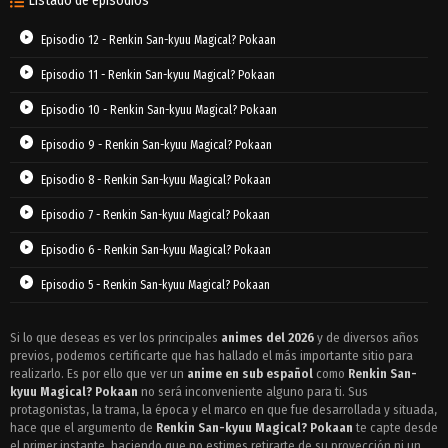
Listado de episodios
Episodio 12 - Renkin San-kyuu Magical? Pokaan
Episodio 11 - Renkin San-kyuu Magical? Pokaan
Episodio 10 - Renkin San-kyuu Magical? Pokaan
Episodio 9 - Renkin San-kyuu Magical? Pokaan
Episodio 8 - Renkin San-kyuu Magical? Pokaan
Episodio 7 - Renkin San-kyuu Magical? Pokaan
Episodio 6 - Renkin San-kyuu Magical? Pokaan
Episodio 5 - Renkin San-kyuu Magical? Pokaan
Episodio 4 - Renkin San-kyuu Magical? Pokaan
Si lo que deseas es ver los principales
animes del 2026
y de diversos años
previos, podemos certificarte que has hallado el más importante sitio para
Episodio 3 - Renkin San-kyuu Magical? Pokaan
realizarlo. Es por ello que ver un
anime en sub español
como
Renkin San-
Episodio 2 - Renkin San-kyuu Magical? Pokaan
kyuu Magical? Pokaan
no será inconveniente alguno para ti. Sus
protagonistas, la trama, la época y el marco en que fue desarrollada y situada,
Episodio 1 - Renkin San-kyuu Magical? Pokaan
hace que el argumento de
Renkin San-kyuu Magical? Pokaan
te capte desde
el primer instante, haciendo que no estimes retirarte de su proyección ni un