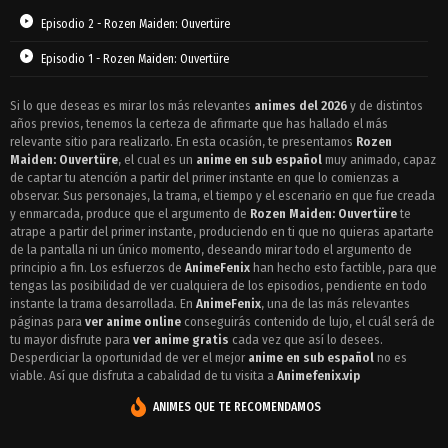
Episodio 2 - Rozen Maiden: Ouvertüre
Episodio 1 - Rozen Maiden: Ouvertüre
Si lo que deseas es mirar los más relevantes
animes del 2026
y de distintos
años previos, tenemos la certeza de afirmarte que has hallado el más
relevante sitio para realizarlo. En esta ocasión, te presentamos
Rozen
Maiden: Ouvertüre
, el cual es un
anime en sub español
muy animado, capaz
de captar tu atención a partir del primer instante en que lo comienzas a
observar. Sus personajes, la trama, el tiempo y el escenario en que fue creada
y enmarcada, produce que el argumento de
Rozen Maiden: Ouvertüre
te
atrape a partir del primer instante, produciendo en ti que no quieras apartarte
de la pantalla ni un único momento, deseando mirar todo el argumento de
principio a fin. Los esfuerzos de
AnimeFenix
han hecho esto factible, para que
tengas las posibilidad de ver cualquiera de los episodios, pendiente en todo
instante la trama desarrollada. En
AnimeFenix
, una de las más relevantes
páginas para
ver anime online
conseguirás contenido de lujo, el cuál será de
tu mayor disfrute para
ver anime gratis
cada vez que así lo desees.
Desperdiciar la oportunidad de ver el mejor
anime en sub español
no es
viable. Así que disfruta a cabalidad de tu visita a
Animefenix.vip
ANIMES QUE TE RECOMENDAMOS