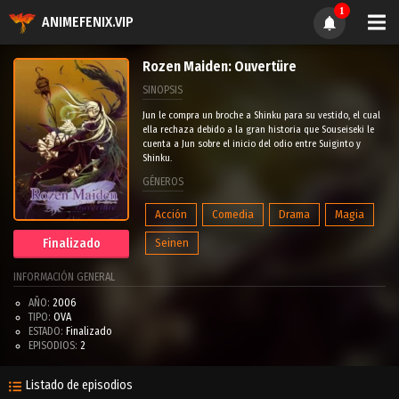
1
ANIMEFENIX.VIP
Rozen Maiden: Ouvertüre
SINOPSIS
Jun le compra un broche a Shinku para su vestido, el cual
ella rechaza debido a la gran historia que Souseiseki le
cuenta a Jun sobre el inicio del odio entre Suiginto y
Shinku.
GÉNEROS
Acción
Comedia
Drama
Magia
Seinen
Finalizado
INFORMACIÓN GENERAL
AÑO:
2006
TIPO:
OVA
ESTADO:
Finalizado
EPISODIOS:
2
Listado de episodios