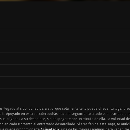
as llegado al sitio idóneo para ello, que solamente te lo puede ofrecer tu lugar pre
 ti. Apoyado en esta sección podrás hacerle seguimiento a todo el entramado qu
sus orígenes a su desenlace, sin despegarte por un minuto de ella. La voluntad d
sado en cada momento el entramado desarrollado. Si eres fan de esta saga, te anti
 que puede proporcionarte
AnimeFenix
, una de las mejores páginas para ver anime.