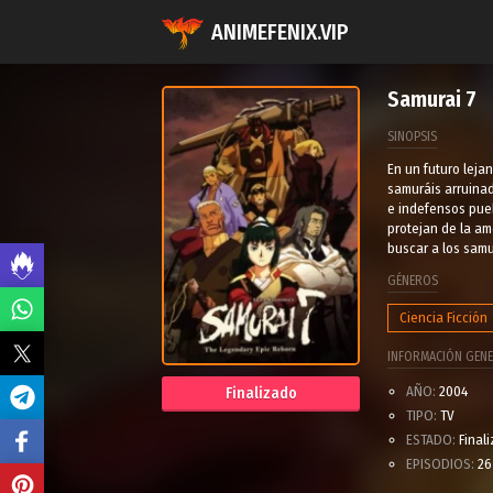
ANIMEFENIX.VIP
Samurai 7
SINOPSIS
En un futuro leja
samuráis arruinad
e indefensos pueb
protejan de la am
buscar a los sam
GÉNEROS
Ciencia Ficción
INFORMACIÓN GENE
AÑO:
2004
Finalizado
TIPO:
TV
ESTADO:
Final
EPISODIOS:
26