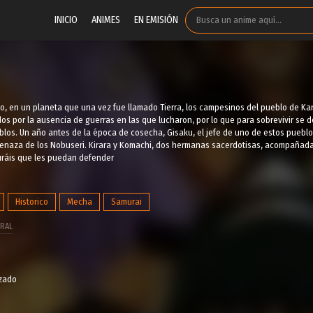
INICIO
ANIMES
EN EMISIÓN
no, en un planeta que una vez fue llamado Tierra, los campesinos del pueblo de K
os por la ausencia de guerras en las que lucharon, por lo que para sobrevivir se 
los. Un año antes de la época de cosecha, Gisaku, el jefe de uno de estos pueblo
enaza de los Nobuseri. Kirara y Komachi, dos hermanas sacerdotisas, acompañadas p
uráis que les puedan defender
Historico
Mecha
Samurai
RAL
izado