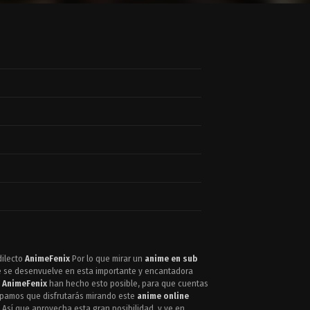
dilecto
AnimeFenix
Por lo que mirar un
anime en sub
e se desenvuelve en esta importante y encantadora
e
AnimeFenix
han hecho esto posible, para que cuentas
cipamos que disfrutarás mirando este
anime online
 Así que aprovecha esta gran posibilidad, y ve en