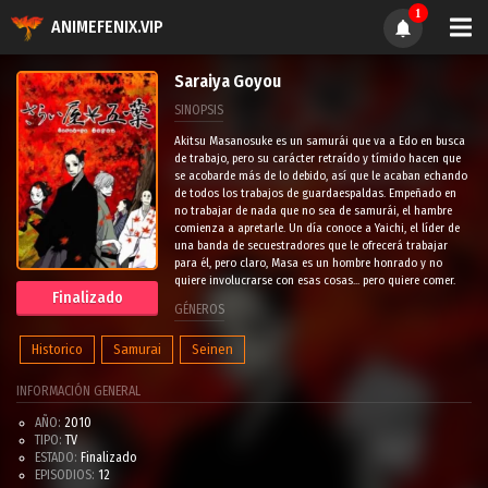
1
ANIMEFENIX.VIP
Saraiya Goyou
SINOPSIS
Akitsu Masanosuke es un samurái que va a Edo en busca
de trabajo, pero su carácter retraído y tímido hacen que
se acobarde más de lo debido, así que le acaban echando
de todos los trabajos de guardaespaldas. Empeñado en
no trabajar de nada que no sea de samurái, el hambre
comienza a apretarle. Un día conoce a Yaichi, el líder de
una banda de secuestradores que le ofrecerá trabajar
para él, pero claro, Masa es un hombre honrado y no
quiere involucrarse con esas cosas... pero quiere comer.
Finalizado
GÉNEROS
Historico
Samurai
Seinen
INFORMACIÓN GENERAL
AÑO:
2010
TIPO:
TV
ESTADO:
Finalizado
EPISODIOS:
12