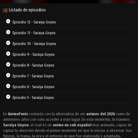
Listado de episodios
Episodio 12 - Saraiya Goyou
Episodio 11 - Saraiya Goyou
Episodio 10 - Saraiya Goyou
Episodio 9 - Saraiya Goyou
Episodio 8 - Saraiya Goyou
Episodio 7 - Saraiya Goyou
Episodio 6 - Saraiya Goyou
Episodio 5 - Saraiya Goyou
Episodio 4 - Saraiya Goyou
En
AnimeFenix
contarás con la alternativa de ver
animes del 2026
como de
anteriores años con solo acceder a este lugar. En este momento, te traemos
Episodio 3 - Saraiya Goyou
Saraiya Goyou
, el cual es un
anime en sub español
muy animado, capaz de
Episodio 2 - Saraiya Goyou
captar tu atención desde el primer momento en que lo inicias a observar. Sus
figuras, la trama, la era y el entorno en que fue elaborada y adaptada,