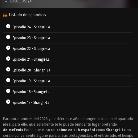
EPISODIOS:
24
Listado de episodios
Episodio 24 - Shangri-La
Episodio 23 - Shangri-La
Episodio 22 - Shangri-La
Episodio 21 - Shangri-La
Episodio 20 - Shangri-La
Episodio 19 - Shangri-La
Episodio 18 - Shangri-La
Episodio 17 - Shangri-La
Episodio 16 - Shangri-La
Para mirar animes del 2026 y de diferente año de origen, estas en el apartado
ideal para ello, que solamente te lo puede brindar tu lugar preferido
Episodio 15 - Shangri-La
AnimeFenix
Por lo que mirar un
anime en sub español
como
Shangri-La
no
Episodio 14 - Shangri-La
será inconveniente alguno para ti. Sus protagonistas, el entramado, el tiempo