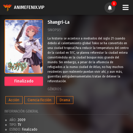
1
ANIMEFENIX.VIP
Shangri-La
SINOPSIS
La historia se acontece a mediados del siglo 21 cuando
debido al calentamiento global Tokio se ha convertido en
una ciudad tropical.Para reducir la temperatura del centro
de la cuidad en 5ºC, se planea reforestar la ciudad entera
convirtiéndola en la ciudad bosque más grande del
mundo. Sin embargo, a pesar de la afluencia de
refugiados a la nueva ciudad de Atlas, no hay muchos
residentes que realmente puedan vivir ahí, y aun más,
guerrillas antigubernamentales tratan de detener la
Finalizado
reforestación.
GÉNEROS
Acción
Ciencia Ficción
Drama
INFORMACIÓN GENERAL
AÑO:
2009
TIPO:
TV
ESTADO:
Finalizado