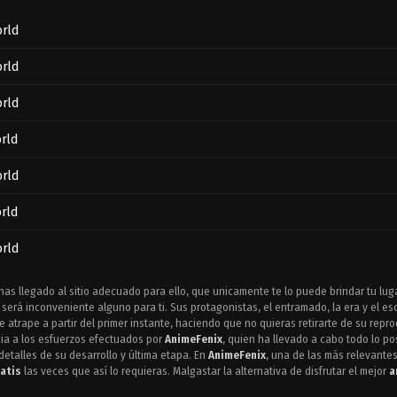
orld
orld
orld
rld
orld
rld
orld
rld
has llegado al sitio adecuado para ello, que unicamente te lo puede brindar tu lug
será inconveniente alguno para ti. Sus protagonistas, el entramado, la era y el 
rld
e atrape a partir del primer instante, haciendo que no quieras retirarte de su rep
ia a los esfuerzos efectuados por
AnimeFenix
, quien ha llevado a cabo todo lo po
etalles de su desarrollo y última etapa. En
AnimeFenix
, una de las más relevant
rld
atis
las veces que así lo requieras. Malgastar la alternativa de disfrutar el mejor
a
orld