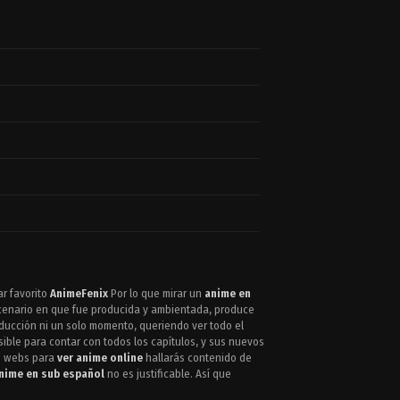
ar favorito
AnimeFenix
Por lo que mirar un
anime en
escenario en que fue producida y ambientada, produce
roducción ni un solo momento, queriendo ver todo el
sible para contar con todos los capítulos, y sus nuevos
es webs para
ver anime online
hallarás contenido de
nime en sub español
no es justificable. Así que