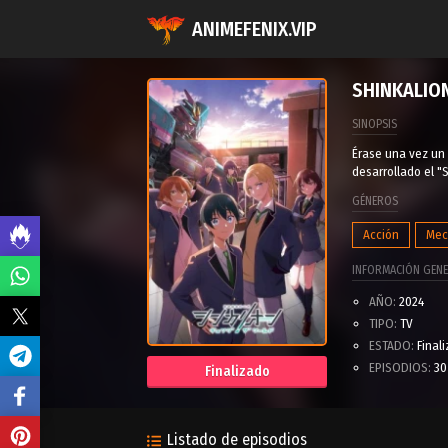
ANIMEFENIX.VIP
SHINKALION
SINOPSIS
Érase una vez un 
desarrollado el "
GÉNEROS
Acción
Mec
INFORMACIÓN GENE
AÑO:
2024
TIPO:
TV
ESTADO:
Final
EPISODIOS:
30
Finalizado
Listado de episodios