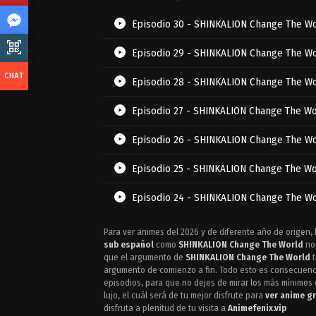
Episodio 30 - SHINKALION Change The W
Episodio 29 - SHINKALION Change The W
Episodio 28 - SHINKALION Change The W
Episodio 27 - SHINKALION Change The Wo
Episodio 26 - SHINKALION Change The W
Episodio 25 - SHINKALION Change The Wo
Episodio 24 - SHINKALION Change The W
Episodio 23 - SHINKALION Change The Wo
Para ver animes del 2026 y de diferente año de origen, 
sub español
como
SHINKALION Change The World
no 
Episodio 22 - SHINKALION Change The Wo
que el argumento de
SHINKALION Change The World
t
argumento de comienzo a fin. Todo esto es consecuenc
episodios, para que no dejes de mirar los más mínimos d
Episodio 21 - SHINKALION Change The Wo
lujo, el cuál será de tu mejor disfrute para
ver anime gr
disfruta a plenitud de tu visita a
Animefenix.vip
Episodio 20 - SHINKALION Change The W