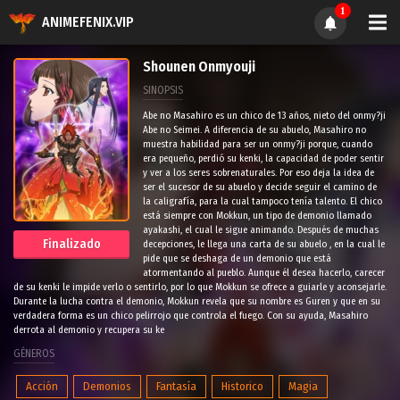
1
ANIMEFENIX.VIP
Shounen Onmyouji
SINOPSIS
Abe no Masahiro es un chico de 13 años, nieto del onmy?ji
Abe no Seimei. A diferencia de su abuelo, Masahiro no
muestra habilidad para ser un onmy?ji porque, cuando
era pequeño, perdió su kenki, la capacidad de poder sentir
y ver a los seres sobrenaturales. Por eso deja la idea de
ser el sucesor de su abuelo y decide seguir el camino de
la caligrafía, para la cual tampoco tenía talento. El chico
está siempre con Mokkun, un tipo de demonio llamado
ayakashi, el cual le sigue animando. Después de muchas
Finalizado
decepciones, le llega una carta de su abuelo , en la cual le
pide que se deshaga de un demonio que está
atormentando al pueblo. Aunque él desea hacerlo, carecer
de su kenki le impide verlo o sentirlo, por lo que Mokkun se ofrece a guiarle y aconsejarle.
Durante la lucha contra el demonio, Mokkun revela que su nombre es Guren y que en su
verdadera forma es un chico pelirrojo que controla el fuego. Con su ayuda, Masahiro
derrota al demonio y recupera su ke
GÉNEROS
Acción
Demonios
Fantasía
Historico
Magia