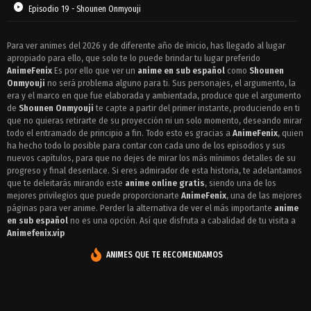
Episodio 19 - Shounen Onmyouji
Episodio 18 - Shounen Onmyouji
Para ver animes del 2026 y de diferente año de inicio, has llegado al lugar
apropiado para ello, que solo te lo puede brindar tu lugar preferido
Episodio 17 - Shounen Onmyouji
AnimeFenix
Es por ello que ver un
anime en sub español
como
Shounen
Episodio 16 - Shounen Onmyouji
Onmyouji
no será problema alguno para ti. Sus personajes, el argumento, la
era y el marco en que fue elaborada y ambientada, produce que el argumento
Episodio 15 - Shounen Onmyouji
de
Shounen Onmyouji
te capte a partir del primer instante, produciendo en ti
que no quieras retirarte de su proyección ni un solo momento, deseando mirar
Episodio 14 - Shounen Onmyouji
todo el entramado de principio a fin. Todo esto es gracias a
AnimeFenix
, quien
ha hecho todo lo posible para contar con cada uno de los episodios y sus
Episodio 13 - Shounen Onmyouji
nuevos capítulos, para que no dejes de mirar los más mínimos detalles de su
progreso y final desenlace. Si eres admirador de esta historia, te adelantamos
Episodio 12 - Shounen Onmyouji
que te deleitarás mirando este
anime online gratis
, siendo una de los
mejores privilegios que puede proporcionarte
AnimeFenix
, una de las mejores
Episodio 11 - Shounen Onmyouji
páginas para ver anime. Perder la alternativa de ver el más importante
anime
en sub español
no es una opción. Así que disfruta a cabalidad de tu visita a
Episodio 10 - Shounen Onmyouji
Animefenix.vip
Episodio 9 - Shounen Onmyouji
ANIMES QUE TE RECOMENDAMOS
Episodio 8 - Shounen Onmyouji
Episodio 7 - Shounen Onmyouji