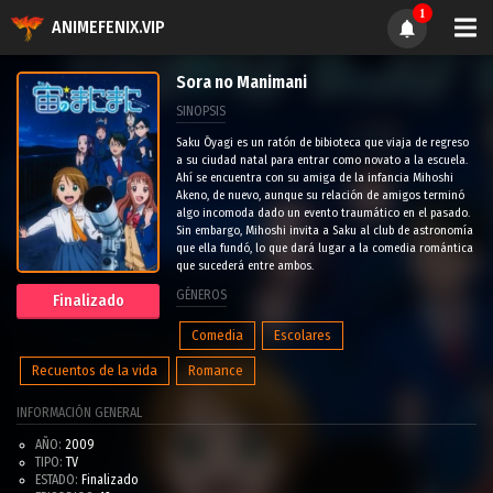
1
ANIMEFENIX.VIP
Sora no Manimani
SINOPSIS
Saku Ōyagi es un ratón de bibioteca que viaja de regreso
a su ciudad natal para entrar como novato a la escuela.
Ahí se encuentra con su amiga de la infancia Mihoshi
Akeno, de nuevo, aunque su relación de amigos terminó
algo incomoda dado un evento traumático en el pasado.
Sin embargo, Mihoshi invita a Saku al club de astronomía
que ella fundó, lo que dará lugar a la comedia romántica
que sucederá entre ambos.
GÉNEROS
Finalizado
Comedia
Escolares
Recuentos de la vida
Romance
INFORMACIÓN GENERAL
AÑO:
2009
TIPO:
TV
ESTADO:
Finalizado