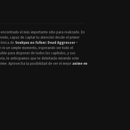
 encontrado el más importante sitio para realizarlo. En
nido, capaz de captar tu atención desde el primer
crónica de
Soukyuu no Fafner: Dead Aggressor -
ón ni un simple momento, esperando ver todo el
sible para disponer de todos los capítulos, y sus
oria, te anticipamos que te deleitarás mirando este
nime. Aprovecha la posibilidad de ver el mejor
anime en