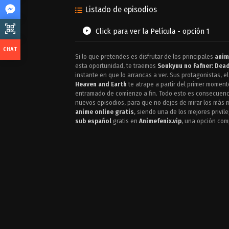
Listado de episodios
Click para ver la Película - opción 1
Si lo que pretendes es disfrutar de los principales
anim
esta oportunidad, te traemos
Soukyuu no Fafner: Dea
instante en que lo arrancas a ver. Sus protagonistas, 
Heaven and Earth
te atrape a partir del primer moment
entramado de comienzo a fin. Todo esto es consecuenc
nuevos episodios, para que no dejes de mirar los más mí
anime online gratis
, siendo una de los mejores privi
sub español
gratis en
Animefenix.vip
, una opción comp