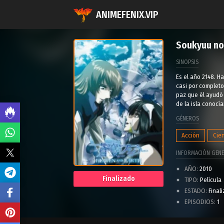
ANIMEFENIX.VIP
Soukyuu no 
SINOPSIS
Es el año 2148. H
casi por completo.
paz que él ayudó 
de la isla conocía
GÉNEROS
Acción
Cien
INFORMACIÓN GENE
AÑO:
2010
Finalizado
TIPO:
Película
ESTADO:
Final
EPISODIOS:
1