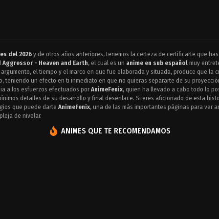
es del 2026
y de otros años anteriores, tenemos la certeza de certificarte que has
d Aggressor - Heaven and Earth
, el cual es un
anime en sub español
muy entrete
el argumento, el tiempo y el marco en que fue elaborada y situada, produce que la 
o, teniendo un efecto en ti inmediato en que no quieras separarte de su proyecci
ia a los esfuerzos efectuados por
AnimeFenix
, quien ha llevado a cabo todo lo po
nimos detalles de su desarrollo y final desenlace. Si eres aficionado de esta hist
legios que puede darte
AnimeFenix
, una de las más importantes páginas para ver a
leja de nivelar.
ANIMES QUE TE RECOMENDAMOS