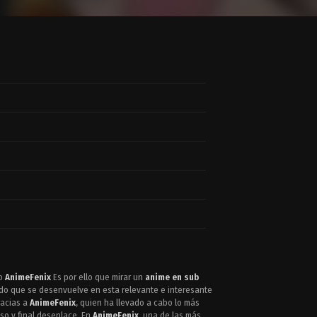
to
AnimeFenix
Es por ello que mirar un
anime en sub
ado que se desenvuelve en esta relevante e interesante
racias a
AnimeFenix
, quien ha llevado a cabo lo más
so y final desenlace. En
AnimeFenix
, una de las más