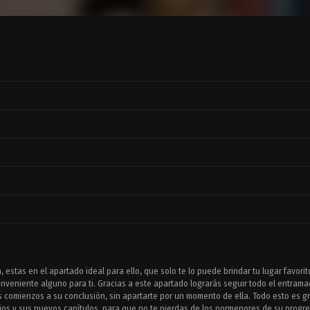
 estas en el apartado ideal para ello, que solo te lo puede brindar tu lugar favori
nveniente alguno para ti. Gracias a este apartado lograrás seguir todo el entram
 comienzos a su conclusión, sin apartarte por un momento de ella. Todo esto es g
os y sus nuevos capítulos, para que no te pierdas de los pormenores de su progre