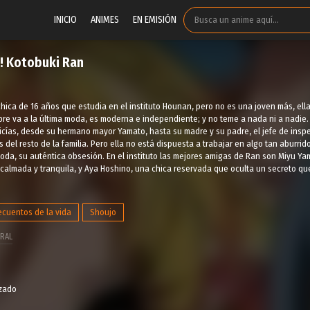
INICIO
ANIMES
EN EMISIÓN
! Kotobuki Ran
hica de 16 años que estudia en el instituto Hounan, pero no es una joven más, ell
re va a la última moda, es moderna e independiente; y no teme a nada ni a nadie.
cías, desde su hermano mayor Yamato, hasta su madre y su padre, el jefe de inspe
os del resto de la familia. Pero ella no está dispuesta a trabajar en algo tan aburr
a moda, su auténtica obsesión. En el instituto las mejores amigas de Ran son Miyu 
almada y tranquila, y Aya Hoshino, una chica reservada que oculta un secreto qu
ecuentos de la vida
Shoujo
RAL
izado