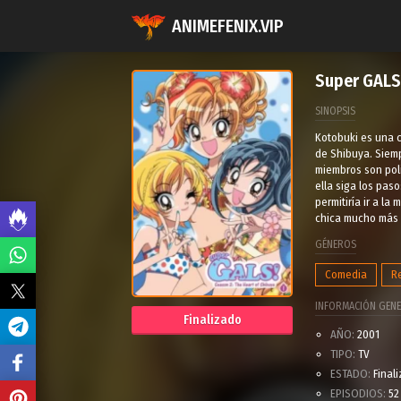
ANIMEFENIX.VIP
Super GALS
SINOPSIS
Kotobuki es una c
de Shibuya. Siemp
miembros son poli
ella siga los pas
permitiría ir a l
chica mucho más c
GÉNEROS
Comedia
R
INFORMACIÓN GENE
Finalizado
AÑO:
2001
TIPO:
TV
ESTADO:
Final
EPISODIOS:
52