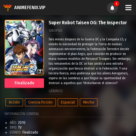
1
ANIMEFENIX.VIP
Super Robot Taisen OG: The Inspector
SINOPSIS
Seis meses despues de la Guerra DC y la Campaña L5, y
viendo la necesidad de proteger la Tierra de nuevas
amenazas extraterrestres, la Federación Terrestre decide
implementar el plan Aegis, que consiste en producir en
masa nuevos modelos de Personal Troopers. Sin embargo,
los remanentes de la DC se han unido a una extraña
organización que busca destruir a la Federación. Y una
tercera fuerza, más poderosa que los aliens Aerogators,
espera en las sombras a que llegue su oportunidad de
Finalizado
destruir a aquellos que ?disturbaron el silencio?.
GÉNEROS
Acción
Ciencia Ficción
Espacial
Mecha
INFORMACIÓN GENERAL
AÑO:
2010
TIPO:
TV
ESTADO:
Finalizado