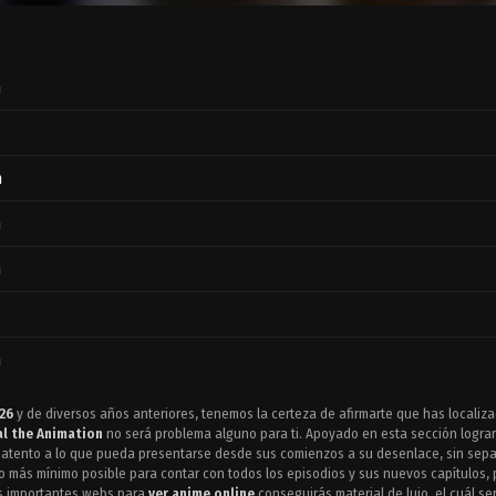
n
n
n
n
n
26
y de diversos años anteriores, tenemos la certeza de afirmarte que has localizado
l the Animation
no será problema alguno para ti. Apoyado en esta sección logra
n
 atento a lo que pueda presentarse desde sus comienzos a su desenlace, sin separ
lo más mínimo posible para contar con todos los episodios y sus nuevos capítulos,
ás importantes webs para
ver anime online
conseguirás material de lujo, el cuál se