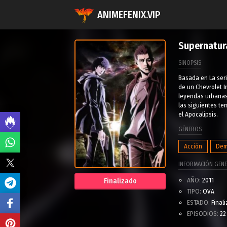
ANIMEFENIX.VIP
Supernatur
SINOPSIS
Basada en La ser
de un Chevrolet 
leyendas urbanas 
las siguientes te
el Apocalipsis.
GÉNEROS
Acción
Dem
INFORMACIÓN GENE
AÑO:
2011
Finalizado
TIPO:
OVA
ESTADO:
Final
EPISODIOS:
22