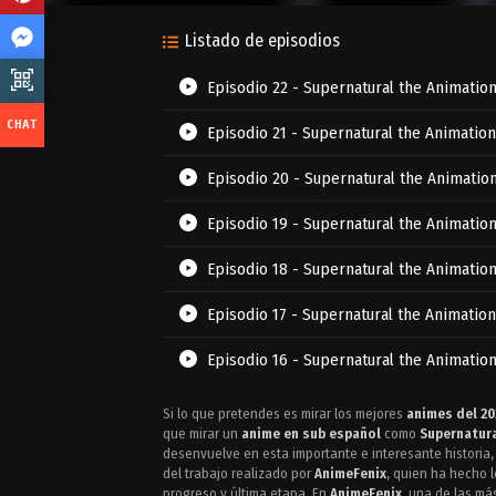
Listado de episodios
Episodio 22 - Supernatural the Animatio
Episodio 21 - Supernatural the Animation
Episodio 20 - Supernatural the Animatio
Episodio 19 - Supernatural the Animatio
Episodio 18 - Supernatural the Animatio
Episodio 17 - Supernatural the Animation
Episodio 16 - Supernatural the Animatio
Episodio 15 - Supernatural the Animation
Si lo que pretendes es mirar los mejores
animes del 20
que mirar un
anime en sub español
como
Supernatura
Episodio 14 - Supernatural the Animatio
desenvuelve en esta importante e interesante historia,
del trabajo realizado por
AnimeFenix
, quien ha hecho 
progreso y última etapa. En
AnimeFenix
, una de las m