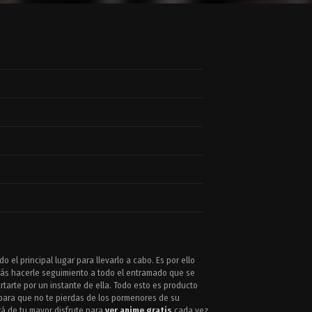
 el principal lugar para llevarlo a cabo. Es por ello
rás hacerle seguimiento a todo el entramado que se
tarte por un instante de ella. Todo esto es producto
 para que no te pierdas de los pormenores de su
rá de tu mayor disfrute para
ver anime gratis
cada vez