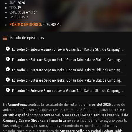
AÑO:
2026
TIPO:
TV
ESTADO:
En emision
EPISODIOS:
5
PÓXIMO EPISODIO:
2026-08-10
Listado de episodios
Episodio 5 - Suterare Seijo no Isekai Gohan Tabi: Kakure Skill de Camping Car wo Shoukan shimashita
Episodio 4 - Suterare Seijo no Isekai Gohan Tabi: Kakure Skill de Camping Car wo Shoukan shimashita
Episodio 3 - Suterare Seijo no Isekai Gohan Tabi: Kakure Skill de Camping Car wo Shoukan shimashita
Episodio 2 - Suterare Seijo no Isekai Gohan Tabi: Kakure Skill de Camping Car wo Shoukan shimashita
Episodio 1 - Suterare Seijo no Isekai Gohan Tabi: Kakure Skill de Camping Car wo Shoukan shimashita
En
AnimeFenix
tendrás la facultad de disfrutar de
animes del 2026
como de
anteriores años sin más que accesar a este lugar. Por lo que mirar un
anime
en sub español
como
Suterare Seijo no Isekai Gohan Tabi: Kakure Skill de
Camping Car wo Shoukan shimashita
no será inconveniente alguno para ti.
Sus protagonistas, la trama, la era y el contexto en que fue producida y
situada, hace que el argumento de
Suterare Seijo no Isekai Gohan Tabi: