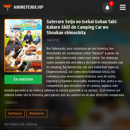
1
ANIMEFENIX.VIP
Suterare Seijo no Isekai Gohan Tabi:
Kakure Skill de Camping Car wo
Shoukan shimashita
SINOPSIS
Rin Takanashi, una cuidadora en sus treintas, fue
desechada sin ceremonias como "basura" a pesar de
haber sido convocada como una santa. Sin embargo,
como amante del aire libre y de todo lo relacionado con
el camping, fue bendecida con una habilidad especial,
[Supervivencia], así como otra habilidad única. Así
comienza una emocionante historia: una de sudor,
En emision
lágrimas y hambre insaciable, mientras Rin, junto a sus
compañeros que encontró en el camino, explora este
mundo paralelo a su ritmo y saborea la cocina gourmet a su antojo... O al menos así
debería haber ido la historia, pero parece que su camino va en una dirección inesperada...
GÉNEROS
Fantasía
Romance
INFORMACIÓN GENERAL