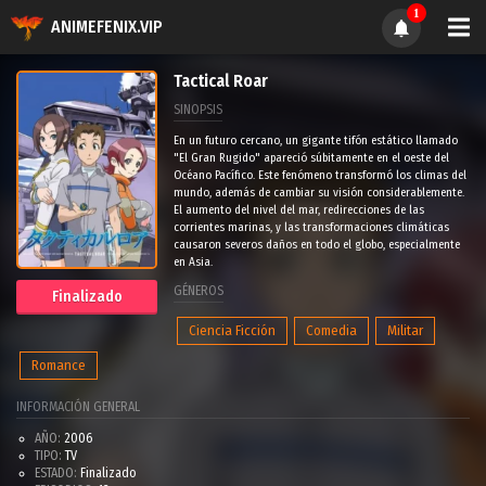
1
ANIMEFENIX.VIP
Tactical Roar
SINOPSIS
En un futuro cercano, un gigante tifón estático llamado
"El Gran Rugido" apareció súbitamente en el oeste del
Océano Pací­fico. Este fenómeno transformó los climas del
mundo, además de cambiar su visión considerablemente.
El aumento del nivel del mar, redirecciones de las
corrientes marinas, y las transformaciones climáticas
causaron severos daños en todo el globo, especialmente
en Asia.
GÉNEROS
Finalizado
Ciencia Ficción
Comedia
Militar
Romance
INFORMACIÓN GENERAL
AÑO:
2006
TIPO:
TV
ESTADO:
Finalizado