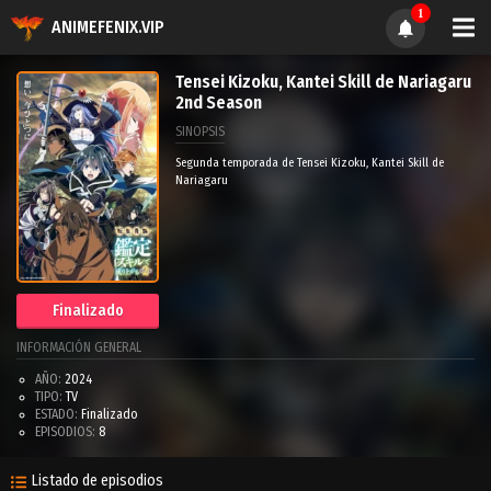
1
ANIMEFENIX.VIP
Tensei Kizoku, Kantei Skill de Nariagaru
2nd Season
SINOPSIS
Segunda temporada de Tensei Kizoku, Kantei Skill de
Nariagaru
Finalizado
INFORMACIÓN GENERAL
AÑO:
2024
TIPO:
TV
ESTADO:
Finalizado
EPISODIOS:
8
Listado de episodios