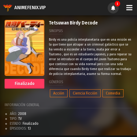
1
ANIMEFENIX.VIP
Tetsuwan Birdy Decode
SINOPSIS
Birdy es una policía interplanetaria que en una misión en
la que tiene que atrapar a un criminal galáctico que se
ha venido a esconder a la tierra, mata por error a
Tsutomo , que es un estudiante japones, y para reparar su
error se introduce en el cuerpo del joven Tsutomo para
que continue con su vida normal pero con una sola
diferencia que cuando Birdy tiene que realizar su trabajo
de policia interplanetaria, asume su forma normal.
GÉNEROS
Finalizado
Acción
Ciencia Ficción
Comedia
INFORMACIÓN GENERAL
AÑO:
2008
TIPO:
TV
ESTADO:
Finalizado
EPISODIOS:
13