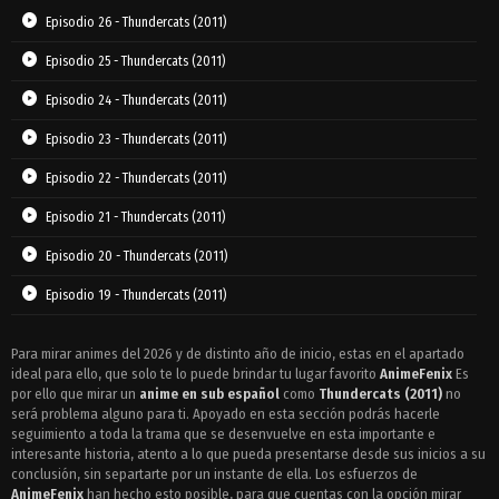
Episodio 26 - Thundercats (2011)
Episodio 25 - Thundercats (2011)
Episodio 24 - Thundercats (2011)
Episodio 23 - Thundercats (2011)
Episodio 22 - Thundercats (2011)
Episodio 21 - Thundercats (2011)
Episodio 20 - Thundercats (2011)
Episodio 19 - Thundercats (2011)
Episodio 18 - Thundercats (2011)
Para mirar animes del 2026 y de distinto año de inicio, estas en el apartado
ideal para ello, que solo te lo puede brindar tu lugar favorito
Episodio 17 - Thundercats (2011)
AnimeFenix
Es
por ello que mirar un
anime en sub español
como
Thundercats (2011)
no
Episodio 16 - Thundercats (2011)
será problema alguno para ti. Apoyado en esta sección podrás hacerle
seguimiento a toda la trama que se desenvuelve en esta importante e
Episodio 15 - Thundercats (2011)
interesante historia, atento a lo que pueda presentarse desde sus inicios a su
conclusión, sin separtarte por un instante de ella. Los esfuerzos de
Episodio 14 - Thundercats (2011)
AnimeFenix
han hecho esto posible, para que cuentas con la opción mirar