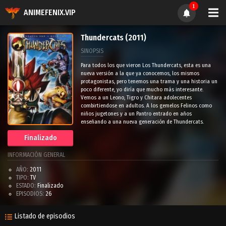
1
ANIMEFENIX.VIP
Thundercats (2011)
SINOPSIS
Para todos los que vieron Los Thundercats, esta es una
nueva versión a la que ya conocemos, los mismos
protagonistas, pero tenemos una trama y una historia un
poco diferente, yo diría que mucho más interesante.
Vemos a un Leono, Tigro y Chitara adolecentes
combirtiendose en adultos. A los gemelos Felinos como
niños jugetones y a un Pantro entrado en años
enseñando a una nueva generación de Thundercats.
Finalizado
INFORMACIÓN GENERAL
AÑO:
2011
TIPO:
TV
ESTADO:
Finalizado
EPISODIOS:
26
Listado de episodios