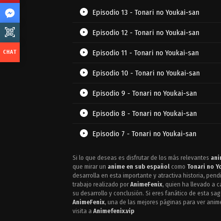
Episodio 13 - Tonari no Youkai-san
Episodio 12 - Tonari no Youkai-san
Episodio 11 - Tonari no Youkai-san
Episodio 10 - Tonari no Youkai-san
Episodio 9 - Tonari no Youkai-san
Episodio 8 - Tonari no Youkai-san
Episodio 7 - Tonari no Youkai-san
Episodio 6 - Tonari no Youkai-san
Si lo que deseas es disfrutar de los más relevantes
ani
que mirar un
anime en sub español
como
Tonari no Y
Episodio 5 - Tonari no Youkai-san
desarrolla en esta importante y atractiva historia, pen
trabajo realizado por
AnimeFenix
, quien ha llevado a 
su desarrollo y conclusión. Si eres fanático de esta s
Episodio 4 - Tonari no Youkai-san
AnimeFenix
, una de las mejores páginas para ver anim
visita a
Animefenix.vip
Episodio 3 - Tonari no Youkai-san