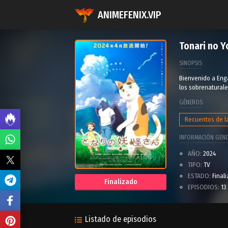
ANIMEFENIX.VIP
Tonari no Y
SINOPSIS
Bienvenido a Eng
los sobrenaturale
GÉNEROS
Recuentos de l
INFORMACIÓN GENE
AÑO:
2024
TIPO:
TV
ESTADO:
Final
Finalizado
EPISODIOS:
13
Listado de episodios