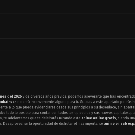
mes del 2026
y de diversos años previos, podemos aseverarte que has encontrado el
oukai-san
no será inconveniente alguno para ti. Gracias a este apartado podrás 
diente a lo que pueda evidenciarse desde sus principios a su desenlace, sin apartar
cabo todo lo posible para contar con todos los episodios y sus nuevos capítulos, p
aga, te adelantamos que te deleitarás mirando este
anime online gratis
, siendo un
e. Desaprovechar la oportunidad de disfrutar el más importante
anime en sub esp