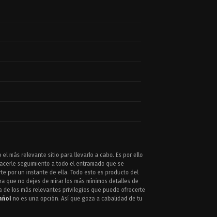
 más relevante sitio para llevarlo a cabo. Es por ello
hacerle seguimiento a todo el entramado que se
te por un instante de ella. Todo esto es producto del
ara que no dejes de mirar los más mínimos detalles de
a de los más relevantes privilegios que puede ofrecerte
añol
no es una opción. Así que goza a cabalidad de tu