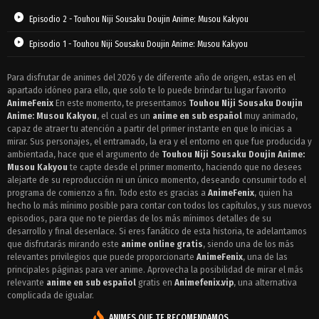
Episodio 2 - Touhou Niji Sousaku Doujin Anime: Musou Kakyou
Episodio 1 - Touhou Niji Sousaku Doujin Anime: Musou Kakyou
Para disfrutar de animes del 2026 y de diferente año de origen, estas en el
apartado idóneo para ello, que solo te lo puede brindar tu lugar favorito
AnimeFenix
En este momento, te presentamos
Touhou Niji Sousaku Doujin
Anime: Musou Kakyou
, el cual es un
anime en sub español
muy animado,
capaz de atraer tu atención a partir del primer instante en que lo inicias a
mirar. Sus personajes, el entramado, la era y el entorno en que fue producida y
ambientada, hace que el argumento de
Touhou Niji Sousaku Doujin Anime:
Musou Kakyou
te capte desde el primer momento, haciendo que no desees
alejarte de su reproducción ni un único momento, deseando consumir todo el
programa de comienzo a fin. Todo esto es gracias a
AnimeFenix
, quien ha
hecho lo más mínimo posible para contar con todos los capítulos, y sus nuevos
episodios, para que no te pierdas de los más mínimos detalles de su
desarrollo y final desenlace. Si eres fanático de esta historia, te adelantamos
que disfrutarás mirando este
anime online gratis
, siendo una de los más
relevantes privilegios que puede proporcionarte
AnimeFenix
, una de las
principales páginas para ver anime. Aprovecha la posibilidad de mirar el más
relevante
anime en sub español
gratis en
Animefenix.vip
, una alternativa
complicada de igualar.
ANIMES QUE TE RECOMENDAMOS