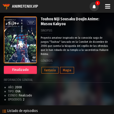
1
ANIMEFENIX.VIP
Touhou Niji Sousaku Doujin Anime:
Musou Kakyou
SINOPSIS
Proyecto amateur inspirado en la conocida saga de
juegos "Touhou" lanzado en la Comiket de diciembre de
2008 que cuenta la búsqueda del cepillo de las ofrendas
que le han robado de su templo a la sacerdotisa Hakurei
Reimu.
GÉNEROS
Finalizado
Fantasía
Magia
INFORMACIÓN GENERAL
AÑO:
2008
TIPO:
OVA
ESTADO:
Finalizado
EPISODIOS:
2
Listado de episodios