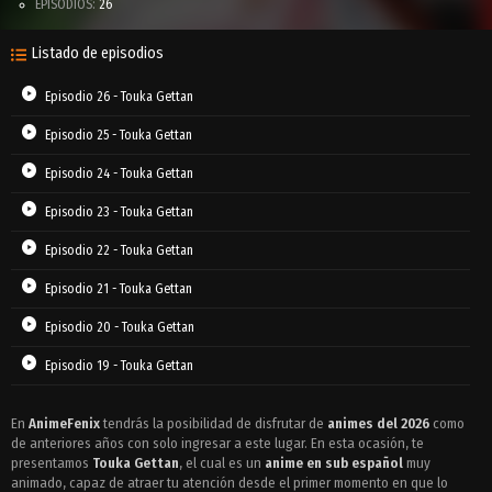
EPISODIOS:
26
Listado de episodios
Episodio 26 - Touka Gettan
Episodio 25 - Touka Gettan
Episodio 24 - Touka Gettan
Episodio 23 - Touka Gettan
Episodio 22 - Touka Gettan
Episodio 21 - Touka Gettan
Episodio 20 - Touka Gettan
Episodio 19 - Touka Gettan
Episodio 18 - Touka Gettan
En
AnimeFenix
tendrás la posibilidad de disfrutar de
animes del 2026
como
de anteriores años con solo ingresar a este lugar. En esta ocasión, te
Episodio 17 - Touka Gettan
presentamos
Touka Gettan
, el cual es un
anime en sub español
muy
Episodio 16 - Touka Gettan
animado, capaz de atraer tu atención desde el primer momento en que lo