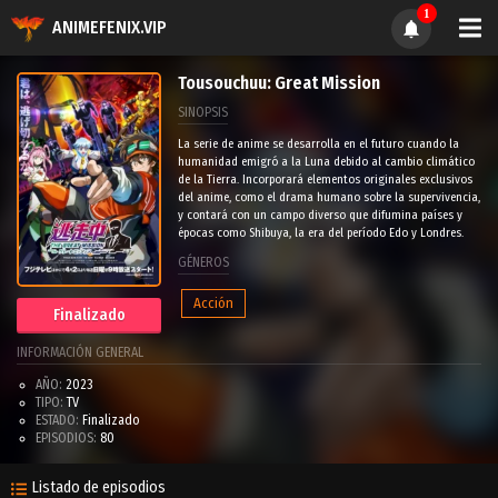
1
ANIMEFENIX.VIP
Tousouchuu: Great Mission
SINOPSIS
La serie de anime se desarrolla en el futuro cuando la
humanidad emigró a la Luna debido al cambio climático
de la Tierra. Incorporará elementos originales exclusivos
del anime, como el drama humano sobre la supervivencia,
y contará con un campo diverso que difumina países y
épocas como Shibuya, la era del período Edo y Londres.
GÉNEROS
Acción
Finalizado
INFORMACIÓN GENERAL
AÑO:
2023
TIPO:
TV
ESTADO:
Finalizado
EPISODIOS:
80
Listado de episodios