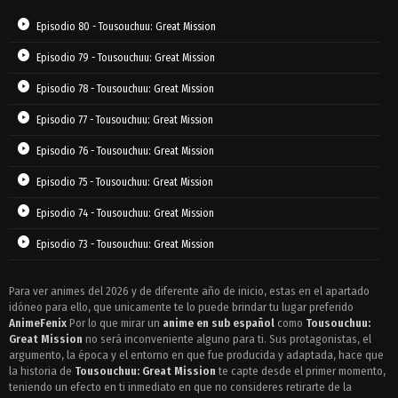
Episodio 80 - Tousouchuu: Great Mission
Episodio 79 - Tousouchuu: Great Mission
Episodio 78 - Tousouchuu: Great Mission
Episodio 77 - Tousouchuu: Great Mission
Episodio 76 - Tousouchuu: Great Mission
Episodio 75 - Tousouchuu: Great Mission
Episodio 74 - Tousouchuu: Great Mission
Episodio 73 - Tousouchuu: Great Mission
Episodio 72 - Tousouchuu: Great Mission
Para ver animes del 2026 y de diferente año de inicio, estas en el apartado
idóneo para ello, que unicamente te lo puede brindar tu lugar preferido
Episodio 71 - Tousouchuu: Great Mission
AnimeFenix
Por lo que mirar un
anime en sub español
como
Tousouchuu:
Episodio 70 - Tousouchuu: Great Mission
Great Mission
no será inconveniente alguno para ti. Sus protagonistas, el
argumento, la época y el entorno en que fue producida y adaptada, hace que
Episodio 69 - Tousouchuu: Great Mission
la historia de
Tousouchuu: Great Mission
te capte desde el primer momento,
teniendo un efecto en ti inmediato en que no consideres retirarte de la