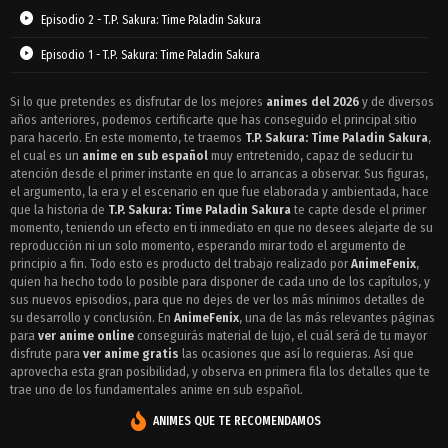
Episodio 2 - T.P. Sakura: Time Paladin Sakura
Episodio 1 - T.P. Sakura: Time Paladin Sakura
Si lo que pretendes es disfrutar de los mejores
animes del 2026
y de diversos
años anteriores, podemos certificarte que has conseguido el principal sitio
para hacerlo. En este momento, te traemos
T.P. Sakura: Time Paladin Sakura
,
el cual es un
anime en sub español
muy entretenido, capaz de seducir tu
atención desde el primer instante en que lo arrancas a observar. Sus figuras,
el argumento, la era y el escenario en que fue elaborada y ambientada, hace
que la historia de
T.P. Sakura: Time Paladin Sakura
te capte desde el primer
momento, teniendo un efecto en ti inmediato en que no desees alejarte de su
reproducción ni un solo momento, esperando mirar todo el argumento de
principio a fin. Todo esto es producto del trabajo realizado por
AnimeFenix
,
quien ha hecho todo lo posible para disponer de cada uno de los capítulos, y
sus nuevos episodios, para que no dejes de ver los más mínimos detalles de
su desarrollo y conclusión. En
AnimeFenix
, una de las más relevantes páginas
para
ver anime online
conseguirás material de lujo, el cuál será de tu mayor
disfrute para
ver anime gratis
las ocasiones que así lo requieras. Así que
aprovecha esta gran posibilidad, y observa en primera fila los detalles que te
trae uno de los fundamentales anime en sub español.
ANIMES QUE TE RECOMENDAMOS