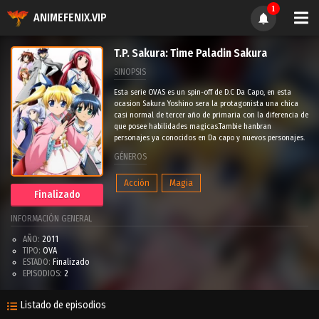
1
ANIMEFENIX.VIP
T.P. Sakura: Time Paladin Sakura
SINOPSIS
Esta serie OVAS es un spin-off de D.C Da Capo, en esta
ocasion Sakura Yoshino sera la protagonista una chica
casi normal de tercer año de primaria con la diferencia de
que posee habilidades magicas.Tambie hanbran
personajes ya conocidos en Da capo y nuevos personajes.
GÉNEROS
Acción
Magia
Finalizado
INFORMACIÓN GENERAL
AÑO:
2011
TIPO:
OVA
ESTADO:
Finalizado
EPISODIOS:
2
Listado de episodios