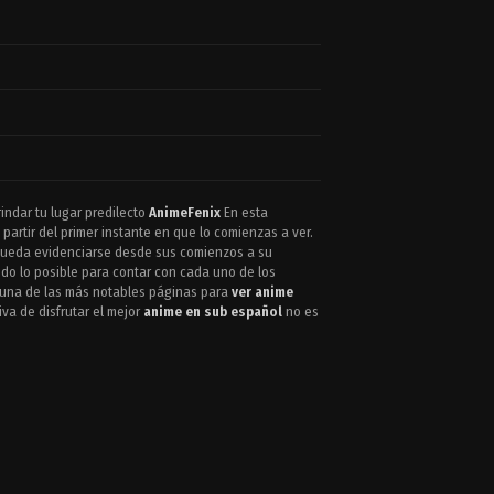
indar tu lugar predilecto
AnimeFenix
En esta
artir del primer instante en que lo comienzas a ver.
e pueda evidenciarse desde sus comienzos a su
odo lo posible para contar con cada uno de los
 una de las más notables páginas para
ver anime
va de disfrutar el mejor
anime en sub español
no es