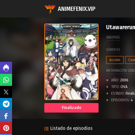
ANIMEFENIX.VIP
Utawarerum
SINOPSIS
GÉNEROS
Acción
Com
INFORMACIÓN GENE
AÑO:
2006
TIPO:
OVA
ESTADO:
Final
EPISODIOS:
4
Finalizado
Listado de episodios