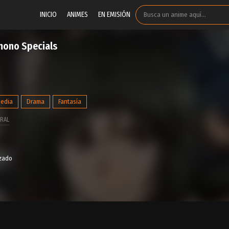
INICIO
ANIMES
EN EMISIÓN
ono Specials
edia
Drama
Fantasía
RAL
izado