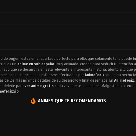
ño de origen, estas en el apartado perfecto para ello, que solamente te lo puede br
 cual es un
anime en sub español
muy animado, creado para seducir tu atención a p
amado que se desarrolla en esta relevante e interesante historia, atento a lo qu
esto es consecuencia a los esfuerzos efectuados por
AnimeFenix
, quien ha hecho t
as de los más mínimos detalles de su desarrollo y final desenlace. En
AnimeFenix
,
yor deleite para
ver anime gratis
cada vez que así lo desees. Malgastar la alternati
mefenix.vip
ANIMES QUE TE RECOMENDAMOS