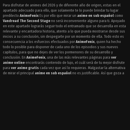
Episodio 5 - Vandread The Second Stage
Para disfrutar de animes del 2026 y de diferente año de origen, estas en el
apartado adecuado para ello, que solamente te lo puede brindar tu lugar
Episodio 4 - Vandread The Second Stage
predilecto
AnimeFenix
Es por ello que mirar un
anime en sub español
como
Episodio 3 - Vandread The Second Stage
Vandread The Second Stage
no será inconveniente alguno para ti. Apoyado
en este apartado lograrás seguir todo el entramado que se desarrolla en esta
Episodio 2 - Vandread The Second Stage
relevante y encantadora historia, atento a lo que pueda mostrarse desde sus
inicios a su conclusión, sin despegarte por un momento de ella. Todo esto es
Episodio 1 - Vandread The Second Stage
consecuencia a los esfuerzos efectuados por
AnimeFenix
, quien ha hecho
todo lo posible para disponer de cada uno de los episodios y sus nuevos
capítulos, para que no dejes de ver los pormenores de su desarrollo y
conclusión. En
AnimeFenix
, una de las más relevantes páginas para
ver
anime online
encontrarás contenido de lujo, el cuál será de tu mejor disfrute
para
ver anime gratis
cada vez que así lo requieras. Malgastar la alternativa
de mirar el principal
anime en sub español
no es justificable. Así que goza a
cabalidad de tu visita a
Animefenix.vip
ANIMES QUE TE RECOMENDAMOS