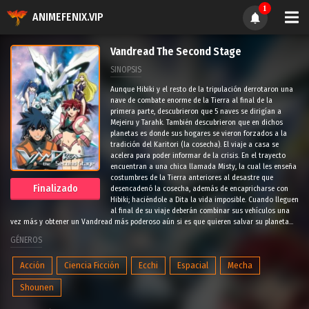
1
ANIMEFENIX.VIP
Vandread The Second Stage
SINOPSIS
Aunque Hibiki y el resto de la tripulación derrotaron una
nave de combate enorme de la Tierra al final de la
primera parte, descubrieron que 5 naves se dirigían a
Mejeiru y Tarahk. También descubrieron que en dichos
planetas es donde sus hogares se vieron forzados a la
tradición del Karitori (la cosecha). El viaje a casa se
acelera para poder informar de la crisis. En el trayecto
encuentran a una chica llamada Misty, la cual les enseña
costumbres de la Tierra anteriores al desastre que
Finalizado
desencadenó la cosecha, además de encapricharse con
Hibiki; haciéndole a Dita la vida imposible. Cuando lleguen
al final de su viaje deberán combinar sus vehículos una
vez más y obtener un Vandread más poderoso aún si es que quieren salvar su planeta...
GÉNEROS
Acción
Ciencia Ficción
Ecchi
Espacial
Mecha
Shounen