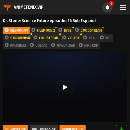
1
ANIMEFENIX.VIP
Dr. Stone: Science Future episodio 16 Sub Español
FILEMOON 1
FILEMOON 2
BYSE
DOODSTREAM
STREAMWISH
LULUSTREAM
VIDHIDE
NETU
VOE
RPMSHARE
UQLOAD
MP4UPLOAD
MIXDROP
ANTERIOR
EPISODIOS
SIGUIENTE