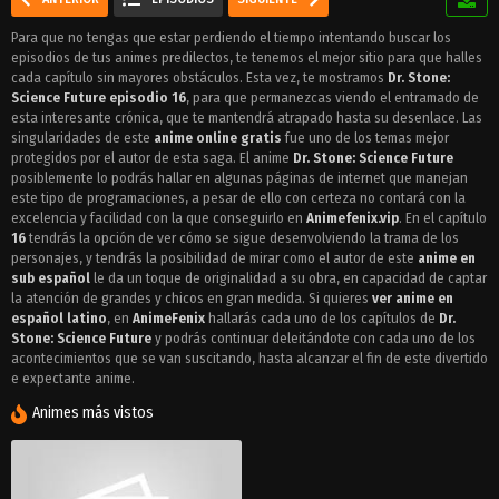
Para que no tengas que estar perdiendo el tiempo intentando buscar los
episodios de tus animes predilectos, te tenemos el mejor sitio para que halles
cada capítulo sin mayores obstáculos. Esta vez, te mostramos
Dr. Stone:
Science Future episodio 16
, para que permanezcas viendo el entramado de
esta interesante crónica, que te mantendrá atrapado hasta su desenlace. Las
singularidades de este
anime online gratis
fue uno de los temas mejor
protegidos por el autor de esta saga. El anime
Dr. Stone: Science Future
posiblemente lo podrás hallar en algunas páginas de internet que manejan
este tipo de programaciones, a pesar de ello con certeza no contará con la
excelencia y facilidad con la que conseguirlo en
Animefenix.vip
. En el capítulo
16
tendrás la opción de ver cómo se sigue desenvolviendo la trama de los
personajes, y tendrás la posibilidad de mirar como el autor de este
anime en
sub español
le da un toque de originalidad a su obra, en capacidad de captar
la atención de grandes y chicos en gran medida. Si quieres
ver anime en
español latino
, en
AnimeFenix
hallarás cada uno de los capítulos de
Dr.
Stone: Science Future
y podrás continuar deleitándote con cada uno de los
acontecimientos que se van suscitando, hasta alcanzar el fin de este divertido
e expectante anime.
Animes más vistos